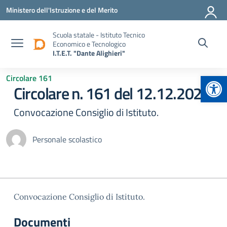
Vai ai contenuti
Vai al menu di navigazione
Vai al footer
Ministero dell'Istruzione e del Merito
Scuola statale - Istituto Tecnico
Economico e Tecnologico
I.T.E.T. "Dante Alighieri"
Apr
Circolare 161
Circolare n. 161 del 12.12.2025
Convocazione Consiglio di Istituto.
Personale scolastico
Convocazione Consiglio di Istituto.
Documenti