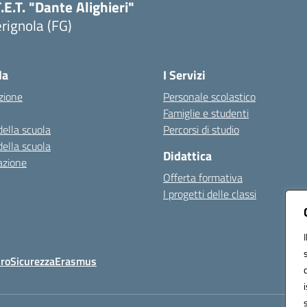
T.E.T. "Dante Alighieri"
rignola (FG)
Visita la pagina iniziale della scuola
la
I Servizi
zione
Personale scolastico
Famiglie e studenti
della scuola
Percorsi di studio
della scuola
Didattica
azione
Offerta formativa
I progetti delle classi
Oro
Sicurezza
Erasmus