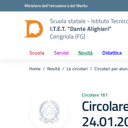
Vai ai contenuti
Vai al menu di navigazione
Vai al footer
Ministero dell'Istruzione e del Merito
Scuola statale - Istituto Tecn
I.T.E.T. "Dante Alighieri"
Cerignola (FG)
Scuola
Servizi
Novità
Didattica
Home
Novità
Le circolari
Circolari per alun
Circolare 161
Circolar
24.01.2