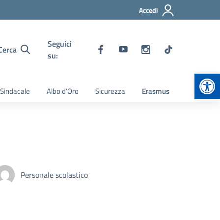
Accedi
Seguici
Cerca
su:
Apr
 Sindacale
Albo d’Oro
Sicurezza
Erasmus
Personale scolastico