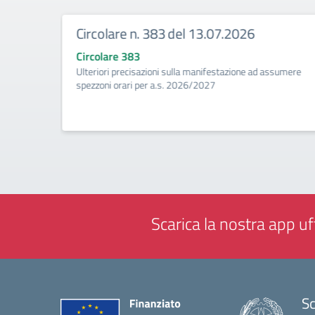
Circolare n. 383 del 13.07.2026
Circolare 383
ività di
Ulteriori precisazioni sulla manifestazione ad assumere
a
spezzoni orari per a.s. 2026/2027
Scarica la nostra app uff
Sc