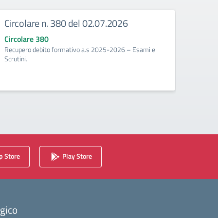
Circolare n. 380 del 02.07.2026
Circ
corr
Circolare 380
Recupero debito formativo a.s 2025-2026 – Esami e
Circo
Scrutini.
Calenda
2025/2
 Store
Play Store
ogico