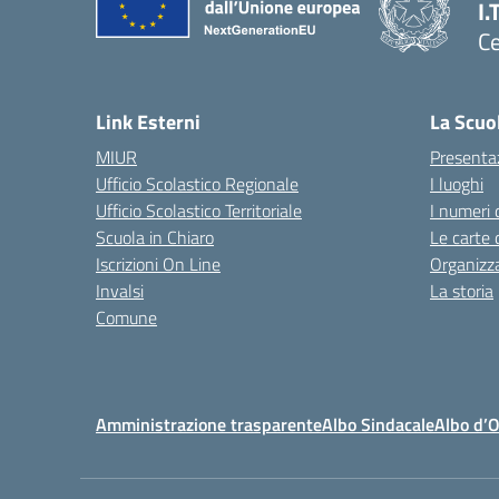
I.
Ce
— 
Link Esterni
La Scuo
MIUR
Presenta
Ufficio Scolastico Regionale
I luoghi
Ufficio Scolastico Territoriale
I numeri 
Scuola in Chiaro
Le carte 
Iscrizioni On Line
Organizz
Invalsi
La storia
Comune
Amministrazione trasparente
Albo Sindacale
Albo d’