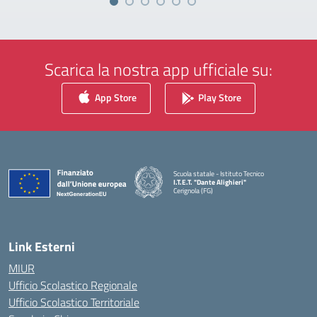
Scarica la nostra app ufficiale su:
App Store
Play Store
Scuola statale - Istituto Tecnico
I.T.E.T. "Dante Alighieri"
Cerignola (FG)
— Visita la pagina iniziale della scuola
Link Esterni
MIUR
Ufficio Scolastico Regionale
Ufficio Scolastico Territoriale