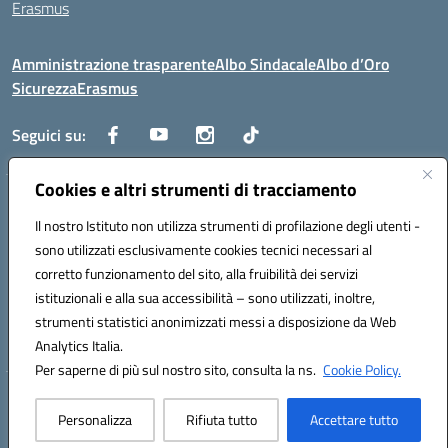
Erasmus
Amministrazione trasparente
Albo Sindacale
Albo d’Oro
Sicurezza
Erasmus
Seguici su:
Cookies e altri strumenti di tracciamento
Indirizzo:
Via G. Gentile 4, 71042 Cerignola (FG)
Centralino:
Il nostro Istituto non utilizza strumenti di profilazione degli utenti -
0885.426034
Email:
FGTD02000P@istruzione.it
Posta elettronica certificata (PEC):
fgtd02000p@pec.istruzione.it
sono utilizzati esclusivamente cookies tecnici necessari al
corretto funzionamento del sito, alla fruibilità dei servizi
Codice fiscale: 81002930717
istituzionali e alla sua accessibilità – sono utilizzati, inoltre,
Codice meccanografico:
FGTD02000P
strumenti statistici anonimizzati messi a disposizione da Web
Codice unico di fatturazione (CUF): UFUN7Y
Analytics Italia.
Per saperne di più sul nostro sito, consulta la ns.
Cookie Policy.
Hosting & Powered by 3D Solution S.r.l.
Personalizza
Rifiuta tutto
Accettare tutto
Concept & Design by Designers Italia