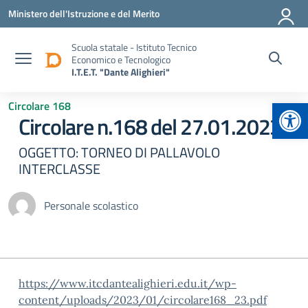
Vai ai contenuti
Vai al menu di navigazione
Vai al footer
Ministero dell'Istruzione e del Merito
Scuola statale - Istituto Tecnico
Economico e Tecnologico
I.T.E.T. "Dante Alighieri"
Apr
Circolare 168
Circolare n.168 del 27.01.2023
OGGETTO: TORNEO DI PALLAVOLO
INTERCLASSE
Personale scolastico
https://www.itcdantealighieri.edu.it/wp-
content/uploads/2023/01/circolare168_23.pdf