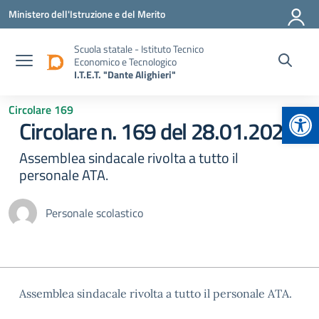
Vai ai contenuti
Vai al menu di navigazione
Vai al footer
Ministero dell'Istruzione e del Merito
Scuola statale - Istituto Tecnico
Economico e Tecnologico
I.T.E.T. "Dante Alighieri"
Apr
Circolare 169
Circolare n. 169 del 28.01.2025
Assemblea sindacale rivolta a tutto il
personale ATA.
Personale scolastico
Assemblea sindacale rivolta a tutto il personale ATA.