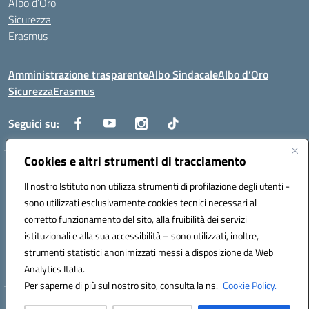
Albo d’Oro
Sicurezza
Erasmus
Amministrazione trasparente
Albo Sindacale
Albo d’Oro
Sicurezza
Erasmus
Seguici su:
Cookies e altri strumenti di tracciamento
Indirizzo:
Via G. Gentile 4, 71042 Cerignola (FG)
Centralino:
Il nostro Istituto non utilizza strumenti di profilazione degli utenti -
0885.426034
Email:
FGTD02000P@istruzione.it
Posta elettronica certificata (PEC):
fgtd02000p@pec.istruzione.it
sono utilizzati esclusivamente cookies tecnici necessari al
corretto funzionamento del sito, alla fruibilità dei servizi
Codice fiscale: 81002930717
istituzionali e alla sua accessibilità – sono utilizzati, inoltre,
Codice meccanografico:
FGTD02000P
strumenti statistici anonimizzati messi a disposizione da Web
Codice unico di fatturazione (CUF): UFUN7Y
Analytics Italia.
Per saperne di più sul nostro sito, consulta la ns.
Cookie Policy.
Hosting & Powered by 3D Solution S.r.l.