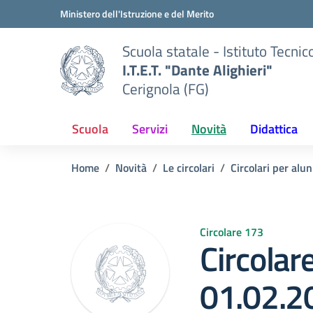
Vai ai contenuti
Vai al menu di navigazione
Vai al footer
Ministero dell'Istruzione e del Merito
Scuola statale - Istituto Tecnic
I.T.E.T. "Dante Alighieri"
Cerignola (FG)
Scuola
Servizi
Novità
Didattica
Home
Novità
Le circolari
Circolari per alun
Circolare 173
Circolar
01.02.2