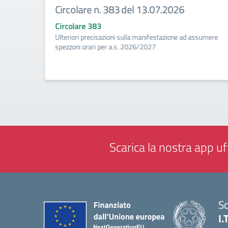
Circolare n. 383 del 13.07.2026
Circolare 383
ività di
Ulteriori precisazioni sulla manifestazione ad assumere
a
spezzoni orari per a.s. 2026/2027
Scarica la nostra app uff
Sc
I.