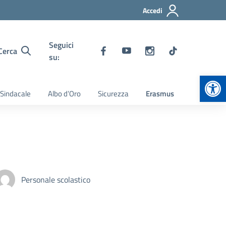
Accedi
Seguici
Cerca
su:
Apr
 Sindacale
Albo d’Oro
Sicurezza
Erasmus
Personale scolastico