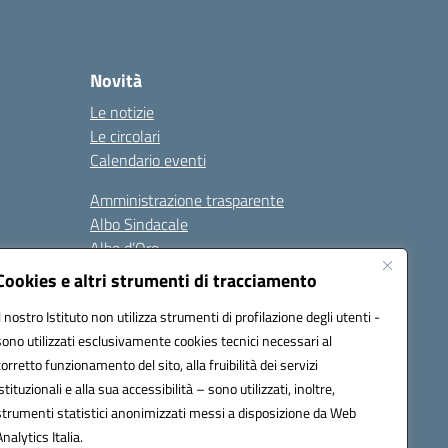
Novità
Le notizie
Le circolari
Calendario eventi
Amministrazione trasparente
Albo Sindacale
Albo d’Oro
Sicurezza
Cookies e altri strumenti di tracciamento
Erasmus
Il nostro Istituto non utilizza strumenti di profilazione degli utenti -
sono utilizzati esclusivamente cookies tecnici necessari al
Seguici su:
corretto funzionamento del sito, alla fruibilità dei servizi
istituzionali e alla sua accessibilità – sono utilizzati, inoltre,
strumenti statistici anonimizzati messi a disposizione da Web
Analytics Italia.