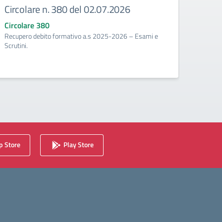
Circolare n. 380 del 02.07.2026
Circ
corr
Circolare 380
Recupero debito formativo a.s 2025-2026 – Esami e
Circo
Scrutini.
Calenda
2025/2
 Store
Play Store