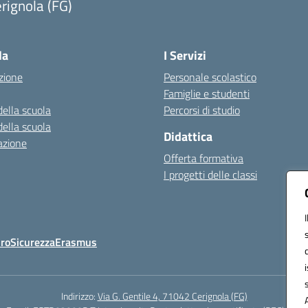
rignola (FG)
Visita la pagina iniziale della scuola
la
I Servizi
zione
Personale scolastico
Famiglie e studenti
della scuola
Percorsi di studio
della scuola
Didattica
azione
Offerta formativa
I progetti delle classi
Oro
Sicurezza
Erasmus
Indirizzo:
Via G. Gentile 4, 71042 Cerignola (FG)