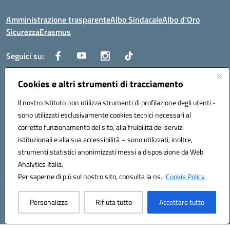
Amministrazione trasparente
Albo Sindacale
Albo d’Oro
Sicurezza
Erasmus
Seguici su:
Cookies e altri strumenti di tracciamento
Indirizzo:
Via G. Gentile 4, 71042 Cerignola (FG)
Centralino:
Il nostro Istituto non utilizza strumenti di profilazione degli utenti -
0885.426034
Email:
FGTD02000P@istruzione.it
Posta elettronica certificata (PEC):
fgtd02000p@pec.istruzione.it
sono utilizzati esclusivamente cookies tecnici necessari al
corretto funzionamento del sito, alla fruibilità dei servizi
Codice fiscale: 81002930717
istituzionali e alla sua accessibilità – sono utilizzati, inoltre,
Codice meccanografico:
FGTD02000P
strumenti statistici anonimizzati messi a disposizione da Web
Codice unico di fatturazione (CUF): UFUN7Y
Analytics Italia.
Per saperne di più sul nostro sito, consulta la ns.
Cookie Policy.
Hosting & Powered by 3D Solution S.r.l.
Personalizza
Rifiuta tutto
Accettare tutto
Concept & Design by Designers Italia