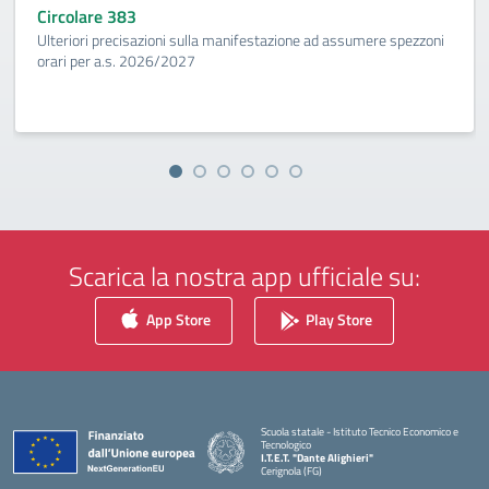
Circolare 383
Ulteriori precisazioni sulla manifestazione ad assumere spezzoni
orari per a.s. 2026/2027
Scarica la nostra app ufficiale su:
App Store
Play Store
Scuola statale - Istituto Tecnico Economico e
Tecnologico
I.T.E.T. "Dante Alighieri"
Cerignola (FG)
— Visita la pagina iniziale della scuola