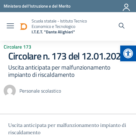
Vai ai contenuti
Vai al menu di navigazione
Vai al footer
Ministero dell'Istruzione e del Merito
Scuola statale - Istituto Tecnico
Economico e Tecnologico
I.T.E.T. "Dante Alighieri"
Apr
Circolare 173
Circolare n. 173 del 12.01.2026
Uscita anticipata per malfunzionamento
impianto di riscaldamento
Personale scolastico
Uscita anticipata per malfunzionamento impianto di
riscaldamento