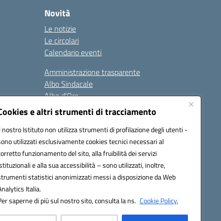
Novità
Le notizie
Le circolari
Calendario eventi
Amministrazione trasparente
Albo Sindacale
Albo d’Oro
Sicurezza
Cookies e altri strumenti di tracciamento
Erasmus
Il nostro Istituto non utilizza strumenti di profilazione degli utenti -
sono utilizzati esclusivamente cookies tecnici necessari al
Seguici su:
corretto funzionamento del sito, alla fruibilità dei servizi
istituzionali e alla sua accessibilità – sono utilizzati, inoltre,
strumenti statistici anonimizzati messi a disposizione da Web
Analytics Italia.
02000p@pec.istruzione.it
Per saperne di più sul nostro sito, consulta la ns.
Cookie Policy.