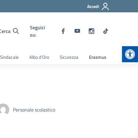
Accedi
Seguici
Cerca
su:
Apr
 Sindacale
Albo d’Oro
Sicurezza
Erasmus
Personale scolastico