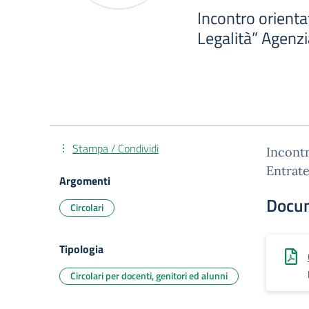
Incontro orienta
Legalità” Agenzi
Stampa / Condividi
Incontr
Entrat
Argomenti
Docu
Circolari
Tipologia
Circolari per docenti, genitori ed alunni