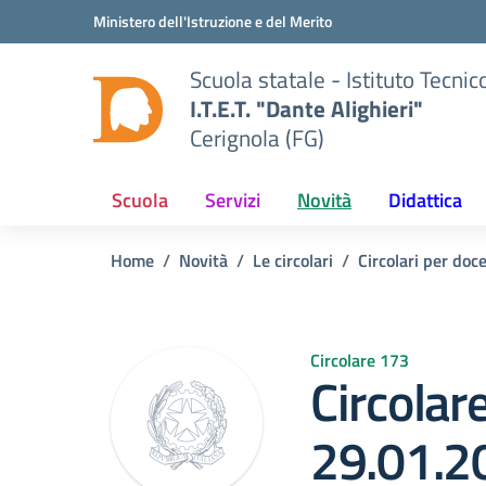
Vai ai contenuti
Vai al menu di navigazione
Vai al footer
Ministero dell'Istruzione e del Merito
Scuola statale - Istituto Tecn
I.T.E.T. "Dante Alighieri"
Cerignola (FG)
Scuola
Servizi
Novità
Didattica
Home
Novità
Le circolari
Circolari per doce
Circolare 173
Circolar
29.01.2