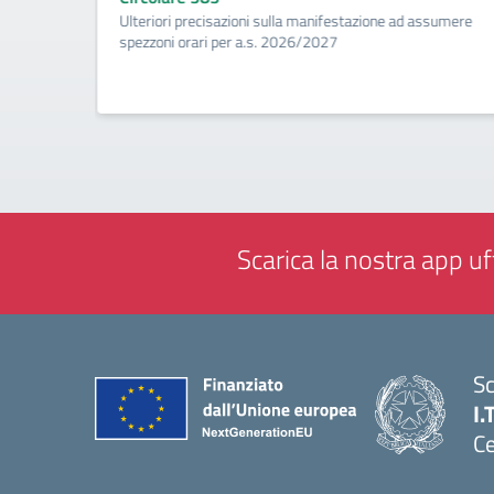
ività di
Ulteriori precisazioni sulla manifestazione ad assumere
a
spezzoni orari per a.s. 2026/2027
Scarica la nostra app uff
Sc
I.
Ce
— 