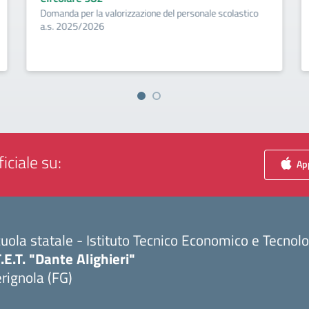
Domanda per la valorizzazione del personale scolastico
a.s. 2025/2026
iciale su:
App
uola statale - Istituto Tecnico Economico e Tecnol
T.E.T. "Dante Alighieri"
rignola (FG)
Visita la pagina iniziale della scuola