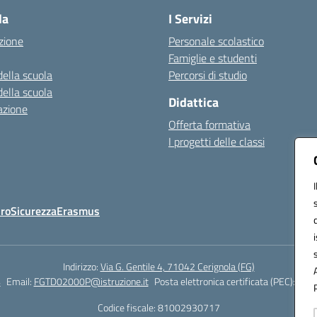
la
I Servizi
zione
Personale scolastico
Famiglie e studenti
della scuola
Percorsi di studio
della scuola
Didattica
azione
Offerta formativa
I progetti delle classi
Oro
Sicurezza
Erasmus
Indirizzo:
Via G. Gentile 4, 71042 Cerignola (FG)
4
Email:
FGTD02000P@istruzione.it
Posta elettronica certificata (PEC):
fgtd
Codice fiscale: 81002930717