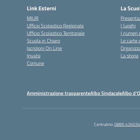
Link Esterni
La Scuo
MIUR
Presenta
Ufficio Scolastico Regionale
I luoghi
Ufficio Scolastico Territoriale
I numeri 
Scuola in Chiaro
Le carte 
Iscrizioni On Line
Organizz
Invalsi
La storia
Comune
Amministrazione trasparente
Albo Sindacale
Albo d’
Centralino:
0885.42603