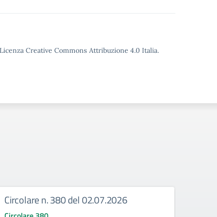
o Licenza Creative Commons Attribuzione 4.0 Italia.
Circolare n. 380 del 02.07.2026
Circ
corr
Circolare 380