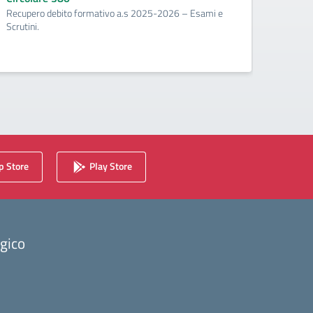
Recupero debito formativo a.s 2025-2026 – Esami e
Circo
Scrutini.
Calenda
2025/2
 Store
Play Store
ogico