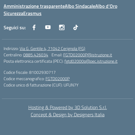
Amministrazione trasparente
Albo Sindacale
Albo d’Oro
Sicurezza
Erasmus
Seguici su:
Indirizzo:
Via G. Gentile 4, 71042 Cerignola (FG)
Centralino:
0885.426034
Email:
FGTD02000P@istruzione.it
Posta elettronica certificata (PEC):
fgtd02000p@pec.istruzione.it
Codice fiscale: 81002930717
Codice meccanografico:
FGTD02000P
Codice unico di fatturazione (CUF): UFUN7Y
Hosting & Powered by 3D Solution S.r.l.
Concept & Design by Designers Italia