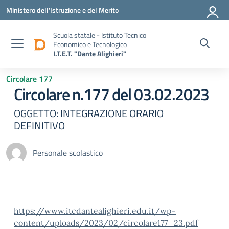
Vai ai contenuti
Vai al menu di navigazione
Vai al footer
Ministero dell'Istruzione e del Merito
Scuola statale - Istituto Tecnico
Economico e Tecnologico
I.T.E.T. "Dante Alighieri"
Circolare 177
Circolare n.177 del 03.02.2023
OGGETTO: INTEGRAZIONE ORARIO
DEFINITIVO
Personale scolastico
https://www.itcdantealighieri.edu.it/wp-
content/uploads/2023/02/circolare177_23.pdf