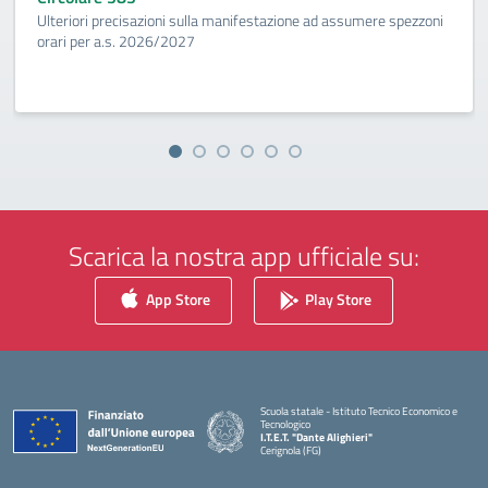
Ulteriori precisazioni sulla manifestazione ad assumere spezzoni
orari per a.s. 2026/2027
Scarica la nostra app ufficiale su:
App Store
Play Store
Scuola statale - Istituto Tecnico Economico e
Tecnologico
I.T.E.T. "Dante Alighieri"
Cerignola (FG)
— Visita la pagina iniziale della scuola