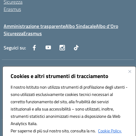
Sicurezza
Erasmus
Amministrazione trasparente
Albo Sindacale
Albo d’Oro
Sicurezza
Erasmus
Seguici su:
Indirizzo:
Via G. Gentile 4, 71042 Cerignola (FG)
Centralino:
Cookies e altri strumenti di tracciamento
0885.426034
Email:
FGTD02000P@istruzione.it
Posta elettronica certificata (PEC):
fgtd02000p@pec.istruzione.it
Il nostro Istituto non utilizza strumenti di profilazione degli utenti -
Codice fiscale: 81002930717
sono utilizzati esclusivamente cookies tecnici necessari al
Codice meccanografico:
FGTD02000P
corretto funzionamento del sito, alla fruibilità dei servizi
Codice unico di fatturazione (CUF): UFUN7Y
istituzionali e alla sua accessibilità – sono utilizzati, inoltre,
strumenti statistici anonimizzati messi a disposizione da Web
Analytics Italia.
Hosting & Powered by 3D Solution S.r.l.
Per saperne di più sul nostro sito, consulta la ns.
Cookie Policy.
Concept & Design by Designers Italia