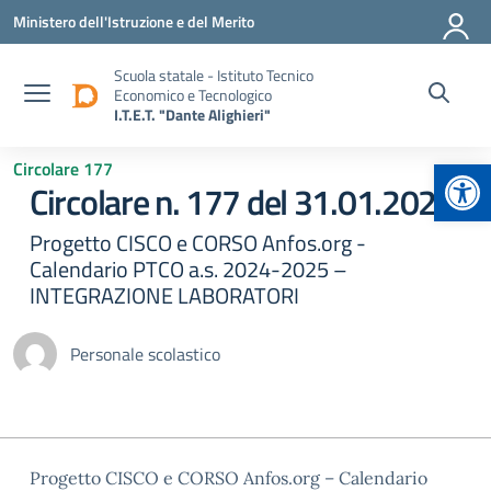
Vai ai contenuti
Vai al menu di navigazione
Vai al footer
Ministero dell'Istruzione e del Merito
Scuola statale - Istituto Tecnico
Economico e Tecnologico
I.T.E.T. "Dante Alighieri"
Apr
Circolare 177
Circolare n. 177 del 31.01.2025
Progetto CISCO e CORSO Anfos.org -
Calendario PTCO a.s. 2024-2025 –
INTEGRAZIONE LABORATORI
Personale scolastico
Progetto CISCO e CORSO Anfos.org – Calendario