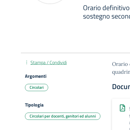
Orario definitiv
sostegno secon
Stampa / Condividi
Orario 
quadri
Argomenti
Docu
Circolari
Tipologia
Circolari per docenti, genitori ed alunni