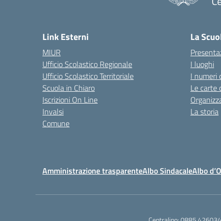
Ce
— 
Link Esterni
La Scuo
MIUR
Presenta
Ufficio Scolastico Regionale
I luoghi
Ufficio Scolastico Territoriale
I numeri 
Scuola in Chiaro
Le carte 
Iscrizioni On Line
Organizz
Invalsi
La storia
Comune
Amministrazione trasparente
Albo Sindacale
Albo d’
Centralino:
0885.42603