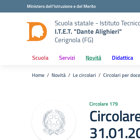
Vai ai contenuti
Vai al menu di navigazione
Vai al footer
Ministero dell'Istruzione e del Merito
Scuola statale - Istituto Tecn
I.T.E.T. "Dante Alighieri"
Cerignola (FG)
Scuola
Servizi
Novità
Didattica
Home
Novità
Le circolari
Circolari per doce
Circolare 179
Circolar
31.01.2