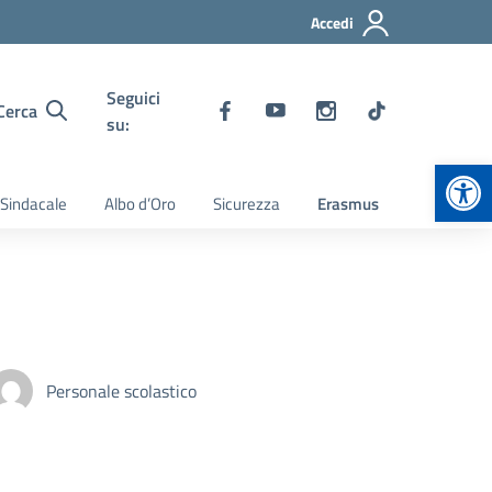
Accedi
Seguici
Cerca
su:
Apr
 Sindacale
Albo d’Oro
Sicurezza
Erasmus
Personale scolastico