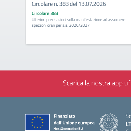
Circolare n. 383 del 13.07.2026
Circolare 383
ività di
Ulteriori precisazioni sulla manifestazione ad assumere
a
spezzoni orari per a.s. 2026/2027
Scarica la nostra app uff
Sc
I.