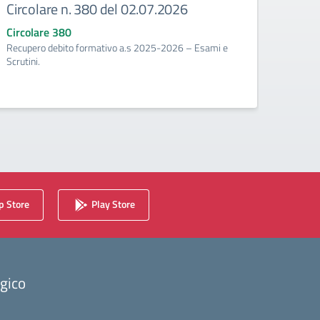
Circolare n. 380 del 02.07.2026
Circ
corr
Circolare 380
Recupero debito formativo a.s 2025-2026 – Esami e
Circo
Scrutini.
Calenda
2025/2
 Store
Play Store
ogico