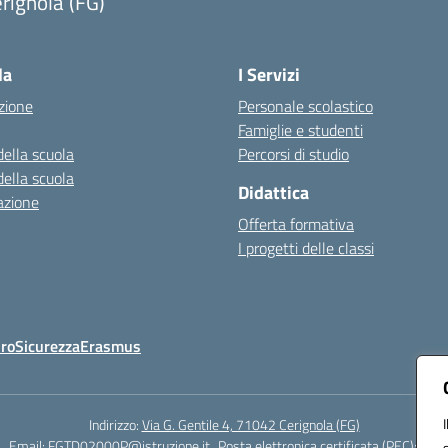
rignola (FG)
Visita la pagina iniziale della scuola
la
I Servizi
zione
Personale scolastico
Famiglie e studenti
della scuola
Percorsi di studio
della scuola
Didattica
azione
Offerta formativa
I progetti delle classi
Oro
Sicurezza
Erasmus
Indirizzo:
Via G. Gentile 4, 71042 Cerignola (FG)
4
Email:
FGTD02000P@istruzione.it
Posta elettronica certificata (PEC):
fgtd