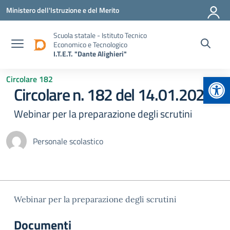
Vai ai contenuti
Vai al menu di navigazione
Vai al footer
Ministero dell'Istruzione e del Merito
Scuola statale - Istituto Tecnico
Economico e Tecnologico
I.T.E.T. "Dante Alighieri"
Apr
Circolare 182
Circolare n. 182 del 14.01.2026
Webinar per la preparazione degli scrutini
Personale scolastico
Webinar per la preparazione degli scrutini
Documenti