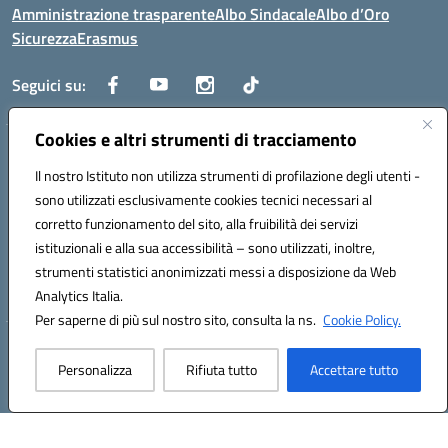
Amministrazione trasparente
Albo Sindacale
Albo d’Oro
Sicurezza
Erasmus
Seguici su:
Cookies e altri strumenti di tracciamento
Indirizzo:
Via G. Gentile 4, 71042 Cerignola (FG)
Centralino:
Il nostro Istituto non utilizza strumenti di profilazione degli utenti -
0885.426034
Email:
FGTD02000P@istruzione.it
Posta elettronica certificata (PEC):
fgtd02000p@pec.istruzione.it
sono utilizzati esclusivamente cookies tecnici necessari al
corretto funzionamento del sito, alla fruibilità dei servizi
Codice fiscale: 81002930717
istituzionali e alla sua accessibilità – sono utilizzati, inoltre,
Codice meccanografico:
FGTD02000P
strumenti statistici anonimizzati messi a disposizione da Web
Codice unico di fatturazione (CUF): UFUN7Y
Analytics Italia.
Per saperne di più sul nostro sito, consulta la ns.
Cookie Policy.
Hosting & Powered by 3D Solution S.r.l.
Personalizza
Rifiuta tutto
Accettare tutto
Concept & Design by Designers Italia