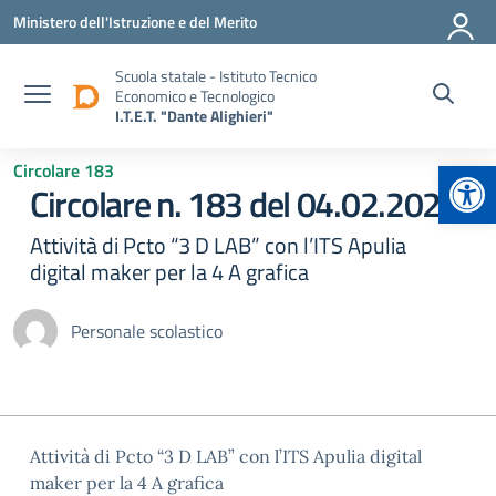
Vai ai contenuti
Vai al menu di navigazione
Vai al footer
Ministero dell'Istruzione e del Merito
Scuola statale - Istituto Tecnico
Economico e Tecnologico
I.T.E.T. "Dante Alighieri"
Apr
Circolare 183
Circolare n. 183 del 04.02.2025
Attività di Pcto “3 D LAB” con l’ITS Apulia
digital maker per la 4 A grafica
Personale scolastico
Attività di Pcto “3 D LAB” con l’ITS Apulia digital
maker per la 4 A grafica