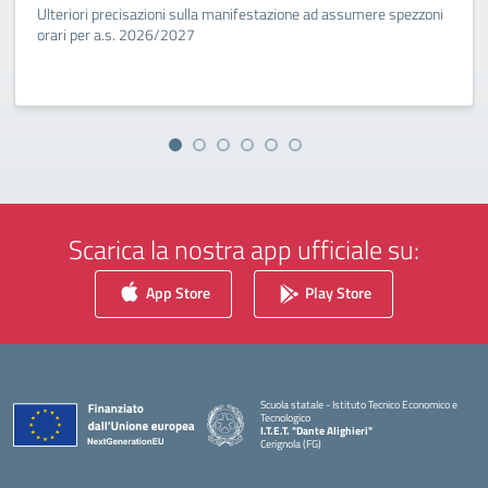
Ulteriori precisazioni sulla manifestazione ad assumere spezzoni
orari per a.s. 2026/2027
Scarica la nostra app ufficiale su:
App Store
Play Store
Scuola statale - Istituto Tecnico Economico e
Tecnologico
I.T.E.T. "Dante Alighieri"
Cerignola (FG)
— Visita la pagina iniziale della scuola