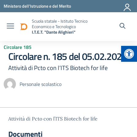
Vai ai contenuti
Vai al menu di navigazione
Vai al footer
Ministero dell'Istruzione e del Merito
Scuola statale - Istituto Tecnico
Economico e Tecnologico
I.T.E.T. "Dante Alighieri"
Apr
Circolare 185
Circolare n. 185 del 05.02.2025
Attività di Pcto con l’ITS Biotech for life
Personale scolastico
Attività di Pcto con l’ITS Biotech for life
Documenti