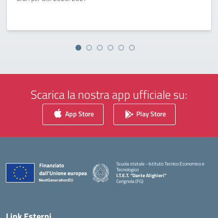
Scarica la nostra app ufficiale su:
App Store
Play Store
Scuola statale - Istituto Tecnico Economico e
Tecnologico
I.T.E.T. "Dante Alighieri"
Cerignola (FG)
— Visita la pagina iniziale della scuola
Link Esterni