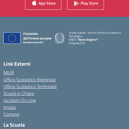
App Store
Play Store
Scuola statale - Istituto Tecnico Economico e
Tecnologico
I.T.E.T. "Dante Alighieri"
Cerignola (FG)
— Visita la pagina iniziale della scuola
Link Esterni
MIUR
Ufficio Scolastico Regionale
Ufficio Scolastico Territoriale
Scuola in Chiaro
Iscrizioni On Line
Invalsi
Comune
La Scuola