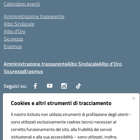
Calendario eventi
Amministrazione trasparente
Albo Sindacale
Albo d’Oro
Sicurezza
Erasmus
Amministrazione trasparente
Albo Sindacale
Albo d’Oro
Sicurezza
Erasmus
Seguici su:
Cookies e altri strumenti di tracciamento
Indirizzo:
Via G. Gentile 4, 71042 Cerignola (FG)
Centralino:
Il nostro Istituto non utilizza strumenti di profilazione degli utenti -
0885.426034
Email:
FGTD02000P@istruzione.it
Posta elettronica certificata (PEC):
fgtd02000p@pec.istruzione.it
sono utilizzati esclusivamente cookies tecnici necessari al
corretto funzionamento del sito, alla fruibilità dei servizi
Codice fiscale: 81002930717
istituzionali e alla sua accessibilità – sono utilizzati, inoltre,
Codice meccanografico:
FGTD02000P