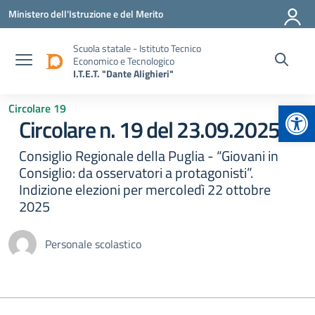
Vai ai contenuti
Vai al menu di navigazione
Vai al footer
Ministero dell'Istruzione e del Merito
Scuola statale - Istituto Tecnico
Economico e Tecnologico
I.T.E.T. "Dante Alighieri"
Apr
Circolare 19
Circolare n. 19 del 23.09.2025
Consiglio Regionale della Puglia - “Giovani in
Consiglio: da osservatori a protagonisti”.
Indizione elezioni per mercoledì 22 ottobre
2025
Personale scolastico