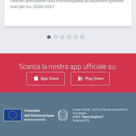
Ulteriori precisazioni sulla manifestazione ad assumere spezzoni
orari per a.s. 2026/2027
Scarica la nostra app ufficiale su:
App Store
Play Store
Scuola statale - Istituto Tecnico Economico e
Tecnologico
I.T.E.T. "Dante Alighieri"
Cerignola (FG)
— Visita la pagina iniziale della scuola