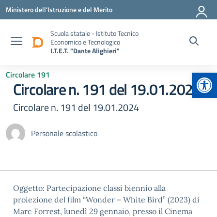
Vai ai contenuti
Vai al menu di navigazione
Vai al footer
Ministero dell'Istruzione e del Merito
Scuola statale - Istituto Tecnico
Economico e Tecnologico
I.T.E.T. "Dante Alighieri"
Apr
Circolare 191
Circolare n. 191 del 19.01.2024
Circolare n. 191 del 19.01.2024
Personale scolastico
Oggetto: Partecipazione classi biennio alla
proiezione del film “Wonder – White Bird” (2023) di
Marc Forrest, lunedì 29 gennaio, presso il Cinema