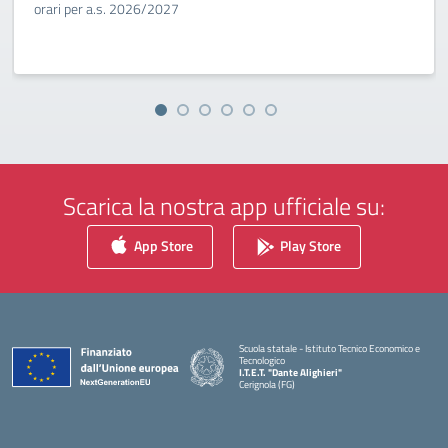
orari per a.s. 2026/2027
Scarica la nostra app ufficiale su:
App Store
Play Store
Scuola statale - Istituto Tecnico Economico e
Tecnologico
I.T.E.T. "Dante Alighieri"
Cerignola (FG)
— Visita la pagina iniziale della scuola