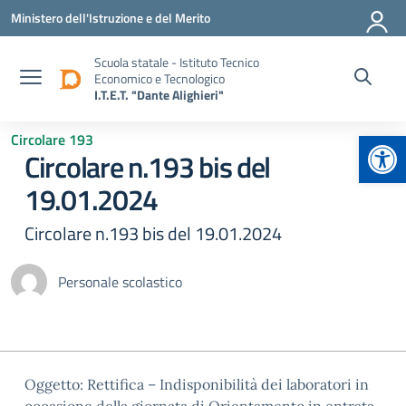
Vai ai contenuti
Vai al menu di navigazione
Vai al footer
Ministero dell'Istruzione e del Merito
Scuola statale - Istituto Tecnico
Economico e Tecnologico
I.T.E.T. "Dante Alighieri"
Apr
Circolare 193
Circolare n.193 bis del
19.01.2024
Circolare n.193 bis del 19.01.2024
Personale scolastico
Oggetto: Rettifica – Indisponibilità dei laboratori in