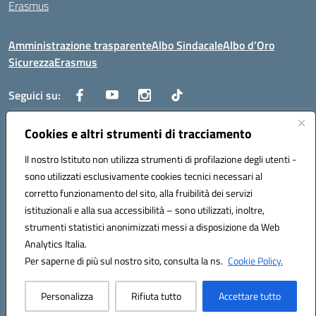
Erasmus
Amministrazione trasparente
Albo Sindacale
Albo d’Oro
Sicurezza
Erasmus
Seguici su:
Cookies e altri strumenti di tracciamento
Indirizzo:
Via G. Gentile 4, 71042 Cerignola (FG)
Centralino:
Il nostro Istituto non utilizza strumenti di profilazione degli utenti -
0885.426034
Email:
FGTD02000P@istruzione.it
Posta elettronica certificata (PEC):
fgtd02000p@pec.istruzione.it
sono utilizzati esclusivamente cookies tecnici necessari al
corretto funzionamento del sito, alla fruibilità dei servizi
Codice fiscale: 81002930717
istituzionali e alla sua accessibilità – sono utilizzati, inoltre,
Codice meccanografico:
FGTD02000P
strumenti statistici anonimizzati messi a disposizione da Web
Codice unico di fatturazione (CUF): UFUN7Y
Analytics Italia.
Per saperne di più sul nostro sito, consulta la ns.
Cookie Policy.
Hosting & Powered by 3D Solution S.r.l.
Personalizza
Rifiuta tutto
Accettare tutto
Concept & Design by Designers Italia