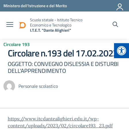
Vai ai contenuti
Vai al menu di navigazione
Vai al footer
Ministero dell'Istruzione e del Merito
Scuola statale - Istituto Tecnico
Economico e Tecnologico
I.T.E.T. "Dante Alighieri"
Apr
Circolare 193
Circolare n.193 del 17.02.2023
OGGETTO: CONVEGNO DISLESSIA E DISTURBI
DELL'APPRENDIMENTO
Personale scolastico
https://www.itcdantealighieri.edu.it/wp-
content/uploads/2023/02/circolare193_23.pdf