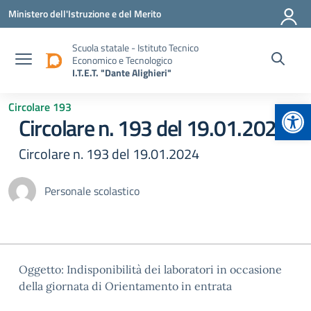
Vai ai contenuti
Vai al menu di navigazione
Vai al footer
Ministero dell'Istruzione e del Merito
Scuola statale - Istituto Tecnico
Economico e Tecnologico
I.T.E.T. "Dante Alighieri"
Apr
Circolare 193
Circolare n. 193 del 19.01.2024
Circolare n. 193 del 19.01.2024
Personale scolastico
Oggetto: Indisponibilità dei laboratori in occasione
della giornata di Orientamento in entrata