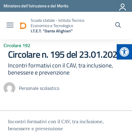
Vai ai contenuti
Vai al menu di navigazione
Vai al footer
Ministero dell'Istruzione e del Merito
Scuola statale - Istituto Tecnico
Economico e Tecnologico
I.T.E.T. "Dante Alighieri"
Apr
Circolare 192
Circolare n. 195 del 23.01.2026
Incontri formativi con il CAV, tra inclusione,
benessere e prevenzione
Personale scolastico
Incontri formativi con il CAV, tra inclusione,
benessere e prevenzione