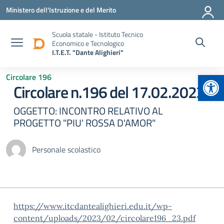
Vai ai contenuti
Vai al menu di navigazione
Vai al footer
Ministero dell'Istruzione e del Merito
Scuola statale - Istituto Tecnico
Economico e Tecnologico
I.T.E.T. "Dante Alighieri"
Apr
Circolare 196
Circolare n.196 del 17.02.2023
OGGETTO: INCONTRO RELATIVO AL
PROGETTO "PIU' ROSSA D'AMOR"
Personale scolastico
https://www.itcdantealighieri.edu.it/wp-
content/uploads/2023/02/circolare196_23.pdf