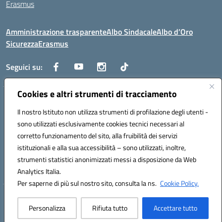
Erasmus
Amministrazione trasparente
Albo Sindacale
Albo d’Oro
Sicurezza
Erasmus
Seguici su:
Cookies e altri strumenti di tracciamento
Indirizzo:
Via G. Gentile 4, 71042 Cerignola (FG)
Centralino:
Il nostro Istituto non utilizza strumenti di profilazione degli utenti -
0885.426034
Email:
FGTD02000P@istruzione.it
Posta elettronica certificata (PEC):
fgtd02000p@pec.istruzione.it
sono utilizzati esclusivamente cookies tecnici necessari al
corretto funzionamento del sito, alla fruibilità dei servizi
Codice fiscale: 81002930717
istituzionali e alla sua accessibilità – sono utilizzati, inoltre,
Codice meccanografico:
FGTD02000P
strumenti statistici anonimizzati messi a disposizione da Web
Codice unico di fatturazione (CUF): UFUN7Y
Analytics Italia.
Per saperne di più sul nostro sito, consulta la ns.
Cookie Policy.
Hosting & Powered by 3D Solution S.r.l.
Personalizza
Rifiuta tutto
Accettare tutto
Concept & Design by Designers Italia