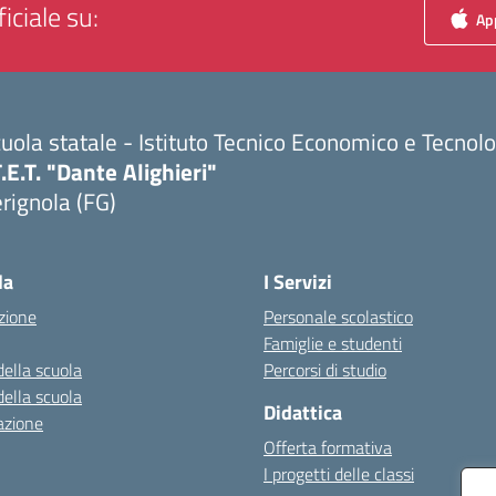
iciale su:
App
uola statale - Istituto Tecnico Economico e Tecnol
T.E.T. "Dante Alighieri"
rignola (FG)
Visita la pagina iniziale della scuola
la
I Servizi
zione
Personale scolastico
Famiglie e studenti
della scuola
Percorsi di studio
della scuola
Didattica
azione
Offerta formativa
I progetti delle classi