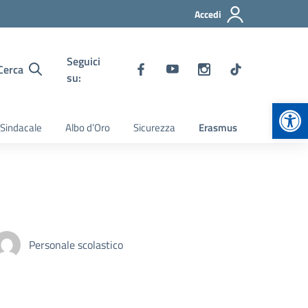
Accedi
Seguici
Cerca
su:
Apr
 Sindacale
Albo d’Oro
Sicurezza
Erasmus
Personale scolastico