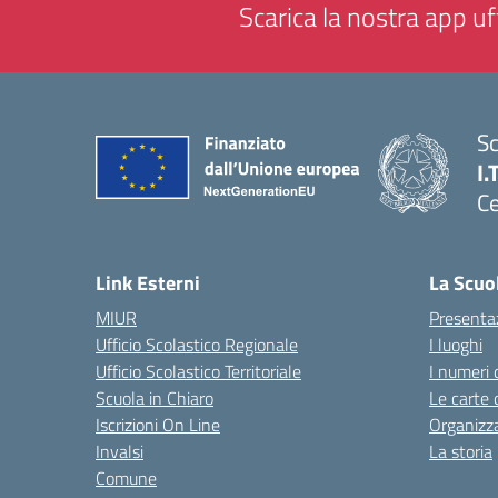
Scarica la nostra app uff
Sc
I.
Ce
— 
Link Esterni
La Scuo
MIUR
Presenta
Ufficio Scolastico Regionale
I luoghi
Ufficio Scolastico Territoriale
I numeri 
Scuola in Chiaro
Le carte 
Iscrizioni On Line
Organizz
Invalsi
La storia
Comune