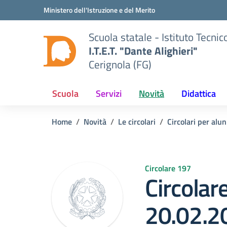
Vai ai contenuti
Vai al menu di navigazione
Vai al footer
Ministero dell'Istruzione e del Merito
Scuola statale - Istituto Tecn
I.T.E.T. "Dante Alighieri"
Cerignola (FG)
Scuola
Servizi
Novità
Didattica
Home
Novità
Le circolari
Circolari per alun
Circolare 197
Circolar
20.02.2