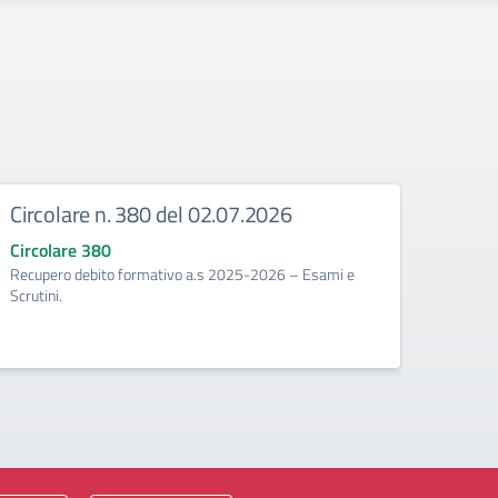
Circolare n. 380 del 02.07.2026
Circ
corr
Circolare 380
Recupero debito formativo a.s 2025-2026 – Esami e
Circo
Scrutini.
Calenda
2025/2