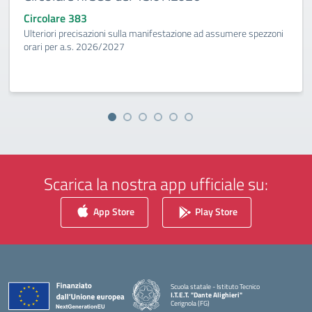
Circolare 383
Ulteriori precisazioni sulla manifestazione ad assumere spezzoni
orari per a.s. 2026/2027
Scarica la nostra app ufficiale su:
App Store
Play Store
Scuola statale - Istituto Tecnico
I.T.E.T. "Dante Alighieri"
Cerignola (FG)
— Visita la pagina iniziale della scuola