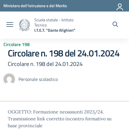
Vai ai contenuti
Vai al menu di navigazione
Vai al footer
Ministero dell'Istruzione e del Merito
Scuola statale - Istituto
Tecnico
I.T.E.T. "Dante Alighieri"
Circolare 198
Circolare n. 198 del 24.01.2024
Circolare n. 198 del 24.01.2024
Personale scolastico
OGGETTO: Formazione neoassunti 2023/24.
Trasmissione link corretto incontro formativo su
base provinciale