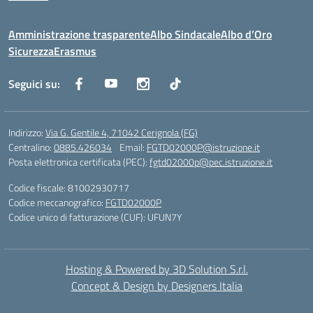
Amministrazione trasparente
Albo Sindacale
Albo d’Oro
Sicurezza
Erasmus
Seguici su:
Indirizzo:
Via G. Gentile 4, 71042 Cerignola (FG)
Centralino:
0885.426034
Email:
FGTD02000P@istruzione.it
Posta elettronica certificata (PEC):
fgtd02000p@pec.istruzione.it
Codice fiscale: 81002930717
Codice meccanografico:
FGTD02000P
Codice unico di fatturazione (CUF): UFUN7Y
Hosting & Powered by 3D Solution S.r.l.
Concept & Design by Designers Italia