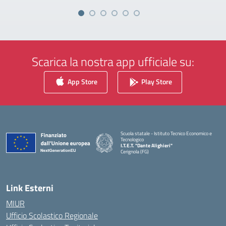
Scarica la nostra app ufficiale su:
App Store
Play Store
Scuola statale - Istituto Tecnico Economico e
Tecnologico
I.T.E.T. "Dante Alighieri"
Cerignola (FG)
— Visita la pagina iniziale della scuola
Link Esterni
MIUR
Ufficio Scolastico Regionale