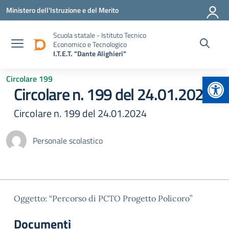
Vai ai contenuti
Vai al menu di navigazione
Vai al footer
Ministero dell'Istruzione e del Merito
Scuola statale - Istituto Tecnico
Economico e Tecnologico
I.T.E.T. "Dante Alighieri"
Apr
Circolare 199
Circolare n. 199 del 24.01.2024
Circolare n. 199 del 24.01.2024
Personale scolastico
Oggetto: “Percorso di PCTO Progetto Policoro”
Documenti