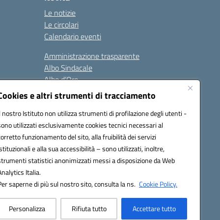
Le notizie
Le circolari
Calendario eventi
Amministrazione trasparente
Albo Sindacale
Albo d’Oro
Sicurezza
Cookies e altri strumenti di tracciamento
Erasmus
Il nostro Istituto non utilizza strumenti di profilazione degli utenti -
sono utilizzati esclusivamente cookies tecnici necessari al
Seguici su:
corretto funzionamento del sito, alla fruibilità dei servizi
istituzionali e alla sua accessibilità – sono utilizzati, inoltre,
strumenti statistici anonimizzati messi a disposizione da Web
Analytics Italia.
02000p@pec.istruzione.it
Per saperne di più sul nostro sito, consulta la ns.
Cookie Policy.
Personalizza
Rifiuta tutto
Accettare tutto