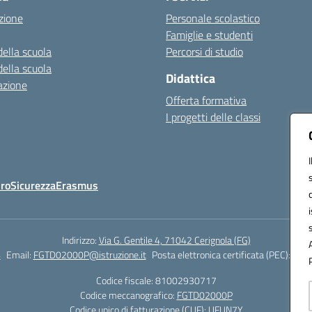
zione
Personale scolastico
Famiglie e studenti
della scuola
Percorsi di studio
della scuola
Didattica
azione
Offerta formativa
I progetti delle classi
Oro
Sicurezza
Erasmus
Indirizzo:
Via G. Gentile 4, 71042 Cerignola (FG)
4
Email:
FGTD02000P@istruzione.it
Posta elettronica certificata (PEC):
fgtd
Codice fiscale: 81002930717
Codice meccanografico:
FGTD02000P
Codice unico di fatturazione (CUF): UFUN7Y