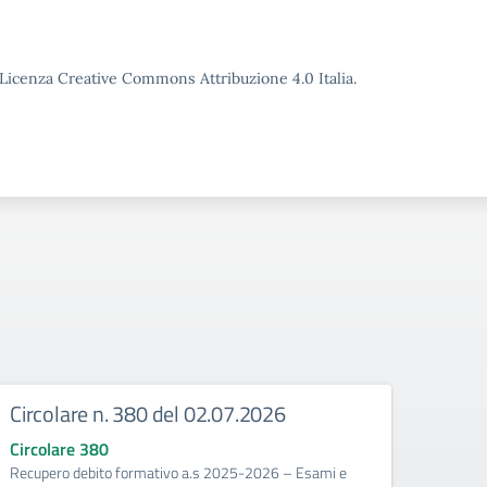
o Licenza Creative Commons Attribuzione 4.0 Italia.
Circolare n. 380 del 02.07.2026
Circ
corr
Circolare 380
Recupero debito formativo a.s 2025-2026 – Esami e
Circo