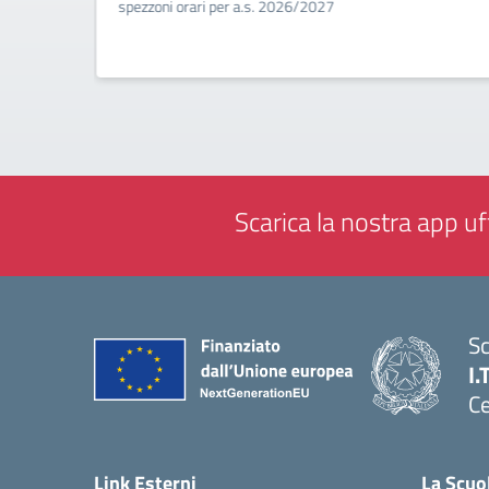
a
spezzoni orari per a.s. 2026/2027
Scarica la nostra app uff
Sc
I.
Ce
— 
Link Esterni
La Scuo