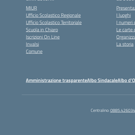
MIUR
Presenta
Ufficio Scolastico Regionale
I luoghi
Ufficio Scolastico Territoriale
I numeri 
Scuola in Chiaro
Le carte 
Iscrizioni On Line
Organizz
Invalsi
La storia
Comune
Amministrazione trasparente
Albo Sindacale
Albo d’
Centralino:
0885.42603