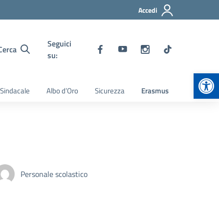
Accedi
Seguici
Cerca
su:
Apr
 Sindacale
Albo d’Oro
Sicurezza
Erasmus
Personale scolastico