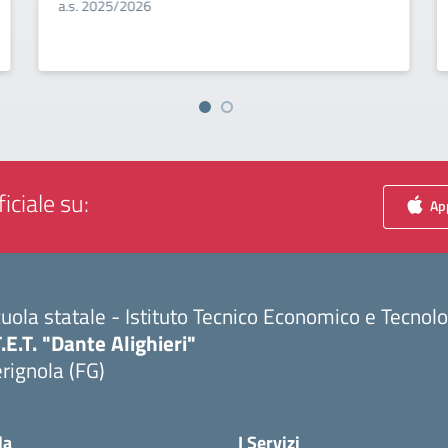
a.s. 2025/2026
iciale su:
App
uola statale - Istituto Tecnico Economico e Tecnol
T.E.T. "Dante Alighieri"
rignola (FG)
Visita la pagina iniziale della scuola
la
I Servizi