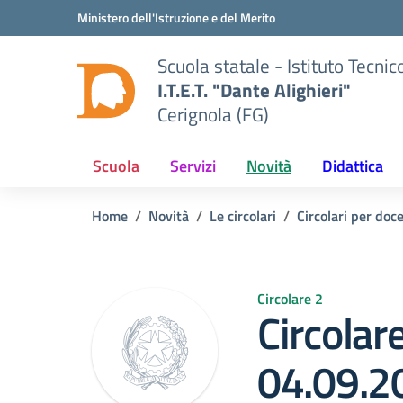
Vai ai contenuti
Vai al menu di navigazione
Vai al footer
Ministero dell'Istruzione e del Merito
Scuola statale - Istituto Tecn
I.T.E.T. "Dante Alighieri"
Cerignola (FG)
Scuola
Servizi
Novità
Didattica
Home
Novità
Le circolari
Circolari per doc
Circolare 2
Circolare
04.09.2