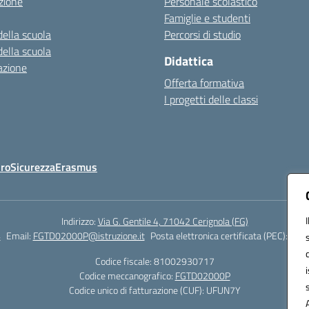
zione
Personale scolastico
Famiglie e studenti
della scuola
Percorsi di studio
della scuola
Didattica
azione
Offerta formativa
I progetti delle classi
Oro
Sicurezza
Erasmus
Indirizzo:
Via G. Gentile 4, 71042 Cerignola (FG)
4
Email:
FGTD02000P@istruzione.it
Posta elettronica certificata (PEC):
fgtd
Codice fiscale: 81002930717
Codice meccanografico:
FGTD02000P
Codice unico di fatturazione (CUF): UFUN7Y