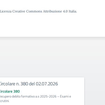
o Licenza Creative Commons Attribuzione 4.0 Italia.
Circolare n. 380 del 02.07.2026
Circola
corrige
Circolare 380
ecupero debito formativo a.s 2025-2026 – Esami e
Circolare
crutini.
Calendario 