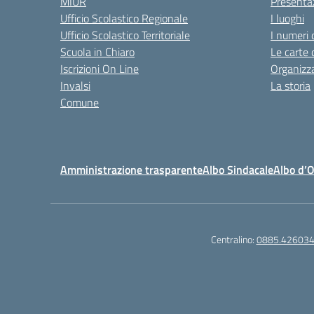
MIUR
Presenta
Ufficio Scolastico Regionale
I luoghi
Ufficio Scolastico Territoriale
I numeri 
Scuola in Chiaro
Le carte 
Iscrizioni On Line
Organizz
Invalsi
La storia
Comune
Amministrazione trasparente
Albo Sindacale
Albo d’
Centralino:
0885.42603