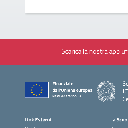
Scarica la nostra app uff
Sc
I.
Ce
— 
Link Esterni
La Scuo