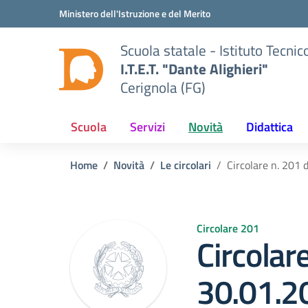
Vai ai contenuti
Vai al menu di navigazione
Vai al footer
Ministero dell'Istruzione e del Merito
Scuola statale - Istituto Tecn
I.T.E.T. "Dante Alighieri"
Cerignola (FG)
Scuola
Servizi
Novità
Didattica
Home
Novità
Le circolari
Circolare n. 201 
Circolare 201
Circolar
30.01.2