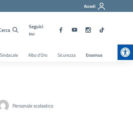
Accedi
Seguici
Cerca
su:
Apr
 Sindacale
Albo d’Oro
Sicurezza
Erasmus
Personale scolastico