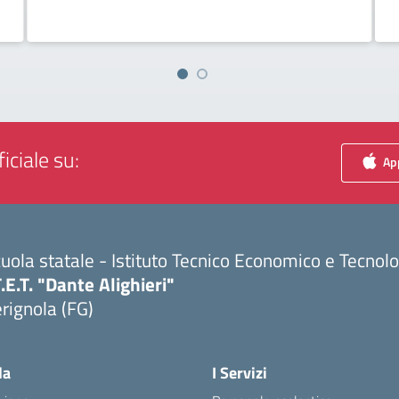
iciale su:
App
uola statale - Istituto Tecnico Economico e Tecnol
T.E.T. "Dante Alighieri"
rignola (FG)
Visita la pagina iniziale della scuola
la
I Servizi