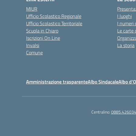
MIUR
Presenta
Ufficio Scolastico Regionale
I luoghi
Ufficio Scolastico Territoriale
I numeri 
Scuola in Chiaro
Le carte 
Iscrizioni On Line
Organizz
Invalsi
La storia
Comune
Amministrazione trasparente
Albo Sindacale
Albo d’
Centralino:
0885.42603