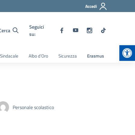
Accedi
Seguici
Cerca
su:
Apr
 Sindacale
Albo d’Oro
Sicurezza
Erasmus
Personale scolastico