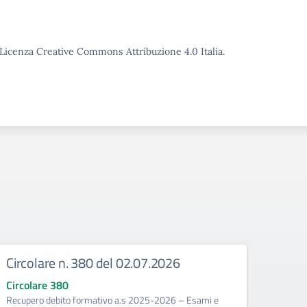
o Licenza Creative Commons Attribuzione 4.0 Italia.
Circolare n. 380 del 02.07.2026
Circ
corr
Circolare 380
Recupero debito formativo a.s 2025-2026 – Esami e
Circo