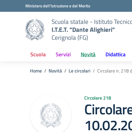
Vai ai contenuti
Vai al menu di navigazione
Vai al footer
Ministero dell'Istruzione e del Merito
Scuola statale - Istituto Tecnic
I.T.E.T. "Dante Alighieri"
Cerignola (FG)
Scuola
Servizi
Novità
Didattica
Home
Novità
Le circolari
Circolare n. 218 
Circolare 218
Circolar
10.02.2