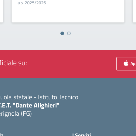
a.s. 2025/2026
iciale su:
App
uola statale - Istituto Tecnico
T.E.T. "Dante Alighieri"
rignola (FG)
Visita la pagina iniziale della scuola
la
I Servizi