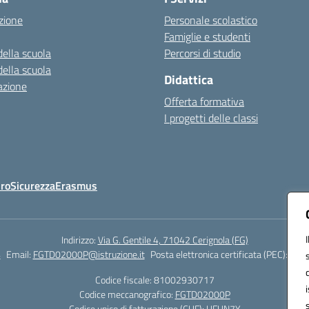
zione
Personale scolastico
Famiglie e studenti
della scuola
Percorsi di studio
della scuola
Didattica
azione
Offerta formativa
I progetti delle classi
Oro
Sicurezza
Erasmus
Indirizzo:
Via G. Gentile 4, 71042 Cerignola (FG)
4
Email:
FGTD02000P@istruzione.it
Posta elettronica certificata (PEC):
fgtd
Codice fiscale: 81002930717
Codice meccanografico:
FGTD02000P
Codice unico di fatturazione (CUF): UFUN7Y