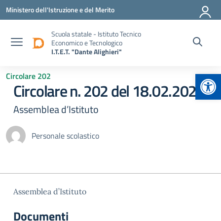
Vai ai contenuti
Vai al menu di navigazione
Vai al footer
Ministero dell'Istruzione e del Merito
Scuola statale - Istituto Tecnico
Economico e Tecnologico
I.T.E.T. "Dante Alighieri"
Apr
Circolare 202
Circolare n. 202 del 18.02.2025
Assemblea d’Istituto
Personale scolastico
Assemblea d’Istituto
Documenti