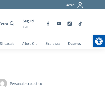
Accedi
Seguici
Cerca
su:
Apr
 Sindacale
Albo d’Oro
Sicurezza
Erasmus
Personale scolastico