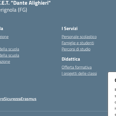
T.E.T. "Dante Alighieri"
rignola (FG)
Visita la pagina iniziale della scuola
la
I Servizi
zione
Personale scolastico
Famiglie e studenti
della scuola
Percorsi di studio
della scuola
Didattica
azione
Offerta formativa
I progetti delle classi
Oro
Sicurezza
Erasmus