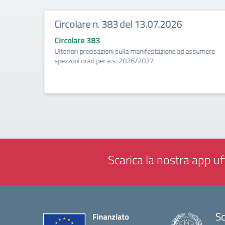
Circolare n. 383 del 13.07.2026
Circolare 383
ività di
Ulteriori precisazioni sulla manifestazione ad assumere
a
spezzoni orari per a.s. 2026/2027
Scarica la nostra app uff
Sc