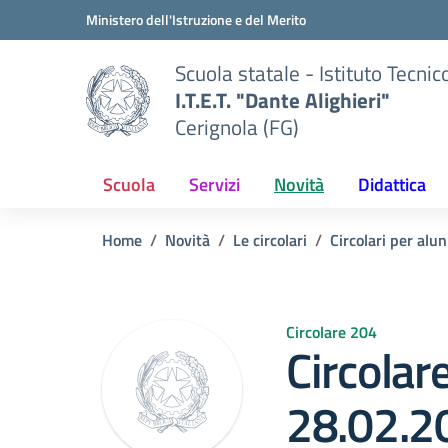
Vai ai contenuti
Vai al menu di navigazione
Vai al footer
Ministero dell'Istruzione e del Merito
Scuola statale - Istituto Tecnic
I.T.E.T. "Dante Alighieri"
Cerignola (FG)
Scuola
Servizi
Novità
Didattica
Home
Novità
Le circolari
Circolari per alun
Circolare 204
Circolar
28.02.2