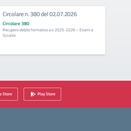
Circolare n. 380 del 02.07.2026
Circ
corr
Circolare 380
Recupero debito formativo a.s 2025-2026 – Esami e
Circo
Scrutini.
Calenda
2025/2
 Store
Play Store