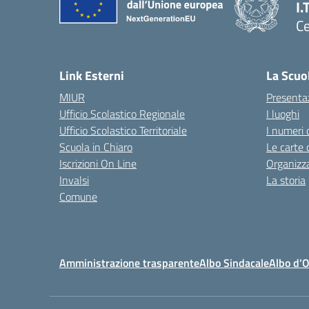
I.
Ce
— 
Link Esterni
La Scuo
MIUR
Presenta
Ufficio Scolastico Regionale
I luoghi
Ufficio Scolastico Territoriale
I numeri 
Scuola in Chiaro
Le carte 
Iscrizioni On Line
Organizz
Invalsi
La storia
Comune
Amministrazione trasparente
Albo Sindacale
Albo d’