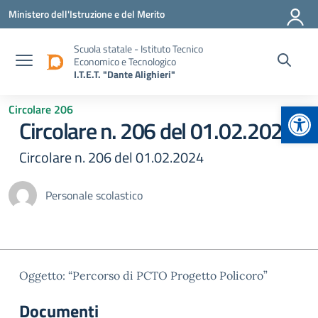
Vai ai contenuti
Vai al menu di navigazione
Vai al footer
Ministero dell'Istruzione e del Merito
Scuola statale - Istituto Tecnico
Economico e Tecnologico
I.T.E.T. "Dante Alighieri"
Apr
Circolare 206
Circolare n. 206 del 01.02.2024
Circolare n. 206 del 01.02.2024
Personale scolastico
Oggetto: “Percorso di PCTO Progetto Policoro”
Documenti