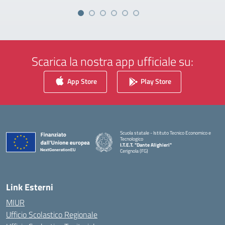
Scarica la nostra app ufficiale su:
App Store
Play Store
Scuola statale - Istituto Tecnico Economico e
Tecnologico
I.T.E.T. "Dante Alighieri"
Cerignola (FG)
— Visita la pagina iniziale della scuola
Link Esterni
MIUR
Ufficio Scolastico Regionale