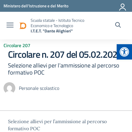
Vai ai contenuti
Vai al menu di navigazione
Vai al footer
Ministero dell'Istruzione e del Merito
Scuola statale - Istituto Tecnico
Economico e Tecnologico
I.T.E.T. "Dante Alighieri"
Apr
Circolare 207
Circolare n. 207 del 05.02.2026
Selezione allievi per l’ammissione al percorso
formativo POC
Personale scolastico
Selezione allievi per l’ammissione al percorso
formativo POC