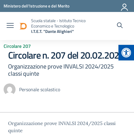
Vai ai contenuti
Vai al menu di navigazione
Vai al footer
Ministero dell'Istruzione e del Merito
Scuola statale - Istituto Tecnico
Economico e Tecnologico
I.T.E.T. "Dante Alighieri"
Apr
Circolare 207
Circolare n. 207 del 20.02.2024
Organizzazione prove INVALSI 2024/2025
classi quinte
Personale scolastico
Organizzazione prove INVALSI 2024/2025 classi
quinte