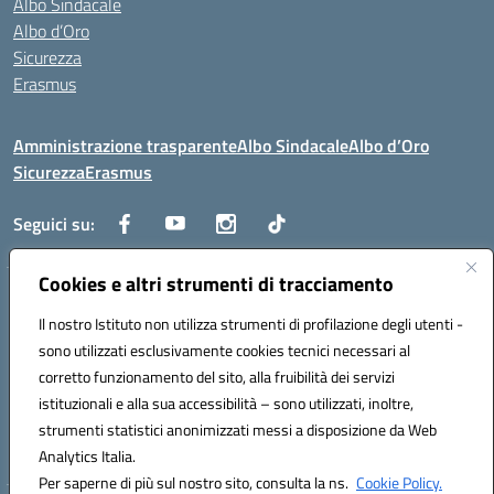
Albo Sindacale
Albo d’Oro
Sicurezza
Erasmus
Amministrazione trasparente
Albo Sindacale
Albo d’Oro
Sicurezza
Erasmus
Seguici su:
Cookies e altri strumenti di tracciamento
Indirizzo:
Via G. Gentile 4, 71042 Cerignola (FG)
Centralino:
Il nostro Istituto non utilizza strumenti di profilazione degli utenti -
0885.426034
Email:
FGTD02000P@istruzione.it
Posta elettronica certificata (PEC):
fgtd02000p@pec.istruzione.it
sono utilizzati esclusivamente cookies tecnici necessari al
corretto funzionamento del sito, alla fruibilità dei servizi
Codice fiscale: 81002930717
istituzionali e alla sua accessibilità – sono utilizzati, inoltre,
Codice meccanografico:
FGTD02000P
strumenti statistici anonimizzati messi a disposizione da Web
Codice unico di fatturazione (CUF): UFUN7Y
Analytics Italia.
Per saperne di più sul nostro sito, consulta la ns.
Cookie Policy.