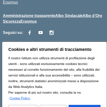
Erasmus
Amministrazione trasparente
Albo Sindacale
Albo d’Oro
Sicurezza
Erasmus
Seguici su:
Cookies e altri strumenti di tracciamento
Indirizzo:
Via G. Gentile 4, 71042 Cerignola (FG)
Centralino:
0885.426034
Email:
FGTD02000P@istruzione.it
Il nostro Istituto non utilizza strumenti di profilazione degli
Posta elettronica certificata (PEC):
fgtd02000p@pec.istruzione.it
utenti - sono utilizzati esclusivamente cookies tecnici
Codice fiscale: 81002930717
necessari al corretto funzionamento del sito, alla fruibilità dei
Codice meccanografico:
FGTD02000P
servizi istituzionali e alla sua accessibilità – sono utilizzati,
Codice unico di fatturazione (CUF): UFUN7Y
inoltre, strumenti statistici anonimizzati messi a disposizione
da Web Analytics Italia.
Per saperne di più sul nostro sito, consulta la ns.
Hosting & Powered by 3D Solution S.r.l.
Cookie Policy.
Concept & Design by Designers Italia