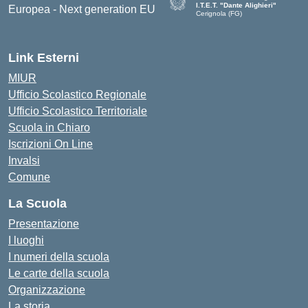
I.T.E.T. "Dante Alighieri"
Cerignola (FG)
— Visita la pagina iniziale della scu
Link Esterni
MIUR
Ufficio Scolastico Regionale
Ufficio Scolastico Territoriale
Scuola in Chiaro
Iscrizioni On Line
Invalsi
Comune
La Scuola
Presentazione
I luoghi
I numeri della scuola
Le carte della scuola
Organizzazione
La storia