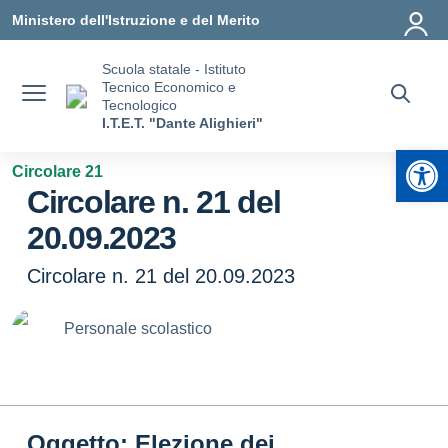
Vai ai contenuti
Vai al menu di navigazione
Vai al footer
Ministero dell'Istruzione e del Merito
Scuola statale - Istituto
Tecnico Economico e
Tecnologico
I.T.E.T. "Dante Alighieri"
Apr
Circolare 21
Circolare n. 21 del
20.09.2023
Circolare n. 21 del 20.09.2023
Personale scolastico
Oggetto: Elezione dei