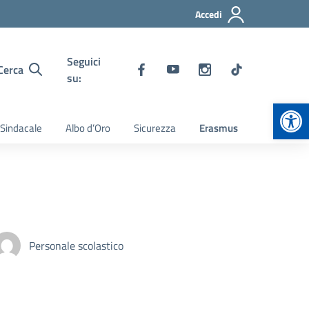
Accedi
Seguici
Cerca
su:
Apr
 Sindacale
Albo d’Oro
Sicurezza
Erasmus
Personale scolastico