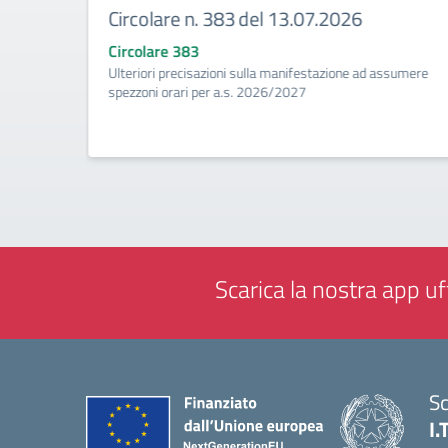
Circolare n. 383 del 13.07.2026
Circolare 383
ività di
Ulteriori precisazioni sulla manifestazione ad assumere
a
spezzoni orari per a.s. 2026/2027
Scarica la nostra app uff
Sc
I.