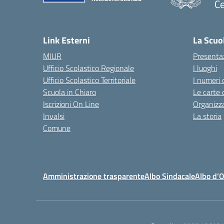
Ce
— 
Link Esterni
La Scuo
MIUR
Presenta
Ufficio Scolastico Regionale
I luoghi
Ufficio Scolastico Territoriale
I numeri 
Scuola in Chiaro
Le carte 
Iscrizioni On Line
Organizz
Invalsi
La storia
Comune
Amministrazione trasparente
Albo Sindacale
Albo d’