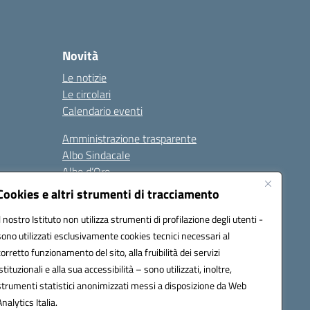
Novità
Le notizie
Le circolari
Calendario eventi
Amministrazione trasparente
Albo Sindacale
Albo d’Oro
Sicurezza
Cookies e altri strumenti di tracciamento
Erasmus
Il nostro Istituto non utilizza strumenti di profilazione degli utenti -
sono utilizzati esclusivamente cookies tecnici necessari al
Seguici su:
corretto funzionamento del sito, alla fruibilità dei servizi
istituzionali e alla sua accessibilità – sono utilizzati, inoltre,
strumenti statistici anonimizzati messi a disposizione da Web
Analytics Italia.