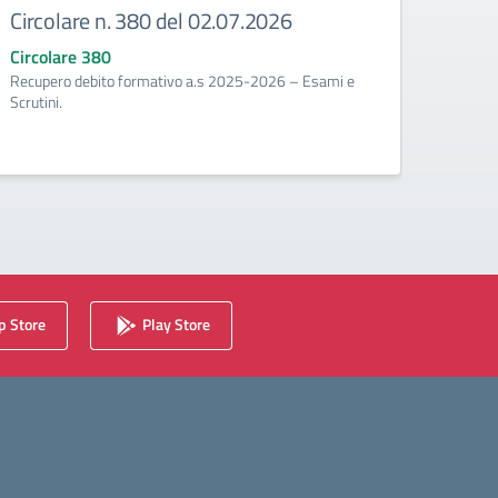
Circolare n. 380 del 02.07.2026
Circ
corr
Circolare 380
Recupero debito formativo a.s 2025-2026 – Esami e
Circo
Scrutini.
Calenda
2025/2
 Store
Play Store