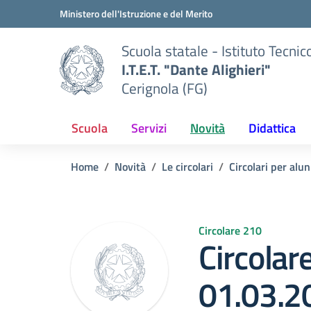
Vai ai contenuti
Vai al menu di navigazione
Vai al footer
Ministero dell'Istruzione e del Merito
Scuola statale - Istituto Tecnic
I.T.E.T. "Dante Alighieri"
Cerignola (FG)
Scuola
Servizi
Novità
Didattica
Home
Novità
Le circolari
Circolari per alun
Circolare 210
Circolar
01.03.2