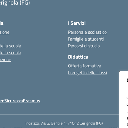
rignola (FG)
Visita la pagina iniziale della scuola
la
I Servizi
zione
Personale scolastico
Famiglie e studenti
della scuola
Percorsi di studio
della scuola
Didattica
azione
Offerta formativa
I progetti delle classi
Oro
Sicurezza
Erasmus
Indirizzo:
Via G. Gentile 4, 71042 Cerignola (FG)