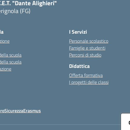
T.E.T. "Dante Alighieri"
rignola (FG)
Visita la pagina iniziale della scuola
la
I Servizi
zione
Personale scolastico
Famiglie e studenti
della scuola
Percorsi di studio
della scuola
Didattica
azione
Offerta formativa
I progetti delle classi
Oro
Sicurezza
Erasmus