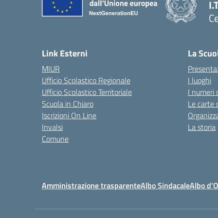
I.
Ce
— 
Link Esterni
La Scuo
MIUR
Presenta
Ufficio Scolastico Regionale
I luoghi
Ufficio Scolastico Territoriale
I numeri 
Scuola in Chiaro
Le carte 
Iscrizioni On Line
Organizz
Invalsi
La storia
Comune
Amministrazione trasparente
Albo Sindacale
Albo d’