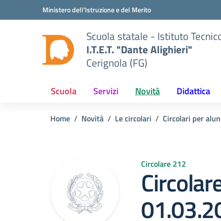
Vai ai contenuti
Vai al menu di navigazione
Vai al footer
Ministero dell'Istruzione e del Merito
Scuola statale - Istituto Tecn
I.T.E.T. "Dante Alighieri"
Cerignola (FG)
Scuola
Servizi
Novità
Didattica
Home
Novità
Le circolari
Circolari per alun
Circolare 212
Circolar
01.03.2