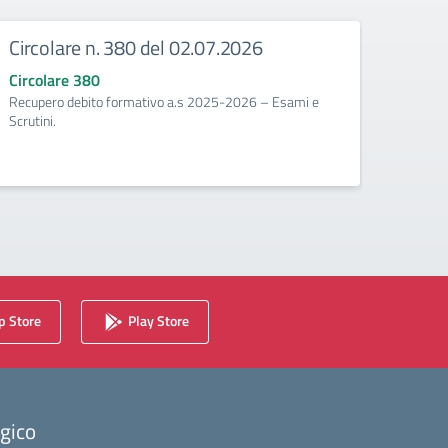
Circolare n. 380 del 02.07.2026
Circ
corr
Circolare 380
Recupero debito formativo a.s 2025-2026 – Esami e
Circo
Scrutini.
Calenda
2025/2
 Store
Play Store
ogico