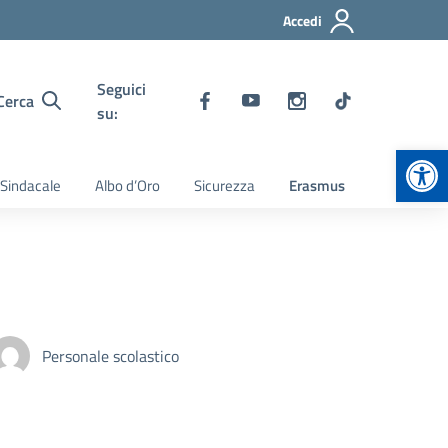
Accedi
Seguici
Cerca
su:
Apr
 Sindacale
Albo d’Oro
Sicurezza
Erasmus
Personale scolastico