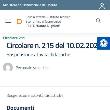
Vai ai contenuti
Vai al menu di navigazione
Vai al footer
Ministero dell'Istruzione e del Merito
Scuola statale - Istituto Tecnico
Economico e Tecnologico
I.T.E.T. "Dante Alighieri"
Apr
Circolare 215
Circolare n. 215 del 10.02.2026
Sospensione attività didattiche
Personale scolastico
Sospensione attività didattiche
Documenti