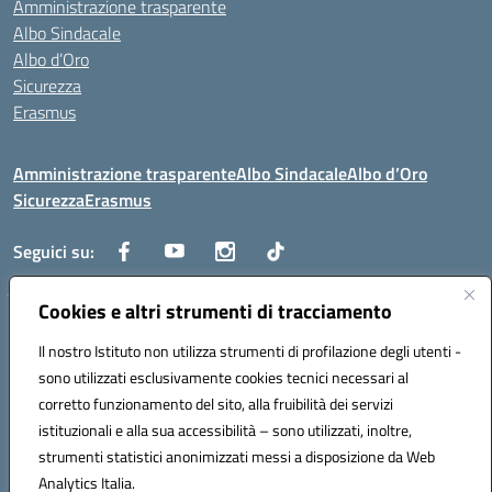
Amministrazione trasparente
Albo Sindacale
Albo d’Oro
Sicurezza
Erasmus
Amministrazione trasparente
Albo Sindacale
Albo d’Oro
Sicurezza
Erasmus
Seguici su:
Cookies e altri strumenti di tracciamento
Indirizzo:
Via G. Gentile 4, 71042 Cerignola (FG)
Centralino:
Il nostro Istituto non utilizza strumenti di profilazione degli utenti -
0885.426034
Email:
FGTD02000P@istruzione.it
Posta elettronica certificata (PEC):
fgtd02000p@pec.istruzione.it
sono utilizzati esclusivamente cookies tecnici necessari al
corretto funzionamento del sito, alla fruibilità dei servizi
Codice fiscale: 81002930717
istituzionali e alla sua accessibilità – sono utilizzati, inoltre,
Codice meccanografico:
FGTD02000P
strumenti statistici anonimizzati messi a disposizione da Web
Codice unico di fatturazione (CUF): UFUN7Y
Analytics Italia.