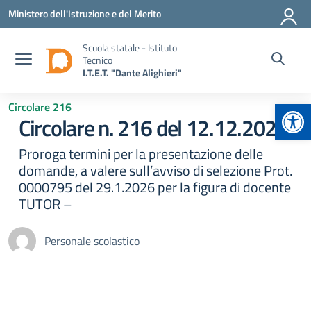
Vai ai contenuti
Vai al menu di navigazione
Vai al footer
Ministero dell'Istruzione e del Merito
Scuola statale - Istituto
Tecnico
I.T.E.T. "Dante Alighieri"
Apr
Circolare 216
Circolare n. 216 del 12.12.2026
Proroga termini per la presentazione delle
domande, a valere sull’avviso di selezione Prot.
0000795 del 29.1.2026 per la figura di docente
TUTOR –
Personale scolastico