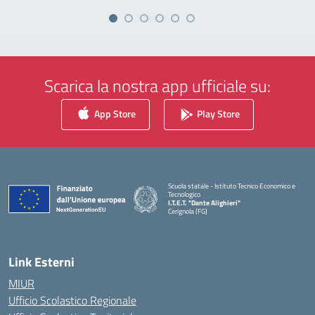
Scarica la nostra app ufficiale su:
App Store
Play Store
Scuola statale - Istituto Tecnico Economico e
Tecnologico
I.T.E.T. "Dante Alighieri"
Cerignola (FG)
— Visita la pagina iniziale della scuola
Link Esterni
MIUR
Ufficio Scolastico Regionale