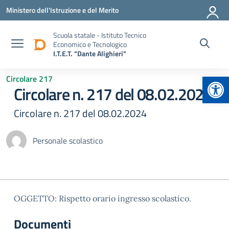
Vai ai contenuti
Vai al menu di navigazione
Vai al footer
Ministero dell'Istruzione e del Merito
Scuola statale - Istituto Tecnico
Economico e Tecnologico
I.T.E.T. "Dante Alighieri"
Apr
Circolare 217
Circolare n. 217 del 08.02.2024
Circolare n. 217 del 08.02.2024
Personale scolastico
OGGETTO: Rispetto orario ingresso scolastico.
Documenti