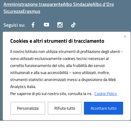
Amministrazione trasparente
Albo Sindacale
Albo d’Oro
Sicurezza
Erasmus
Seguici su:
Cookies e altri strumenti di tracciamento
Indirizzo:
Via G. Gentile 4, 71042 Cerignola (FG)
Centralino:
Il nostro Istituto non utilizza strumenti di profilazione degli utenti -
0885.426034
Email:
FGTD02000P@istruzione.it
Posta elettronica certificata (PEC):
fgtd02000p@pec.istruzione.it
sono utilizzati esclusivamente cookies tecnici necessari al
corretto funzionamento del sito, alla fruibilità dei servizi
Codice fiscale: 81002930717
istituzionali e alla sua accessibilità – sono utilizzati, inoltre,
Codice meccanografico:
FGTD02000P
strumenti statistici anonimizzati messi a disposizione da Web
Codice unico di fatturazione (CUF): UFUN7Y
Analytics Italia.
Per saperne di più sul nostro sito, consulta la ns.
Cookie Policy.
Hosting & Powered by 3D Solution S.r.l.
Personalizza
Rifiuta tutto
Accettare tutto
Concept & Design by Designers Italia