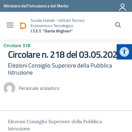
Vai ai contenuti
Vai al menu di navigazione
Vai al footer
Ministero dell'Istruzione e del Merito
Scuola statale - Istituto Tecnico
Economico e Tecnologico
I.T.E.T. "Dante Alighieri"
Apr
Circolare 318
Circolare n. 218 del 03.05.2024
Elezioni Consiglio Superiore della Pubblica
Istruzione
Personale scolastico
Elezioni Consiglio Superiore della Pubblica
Istruzione