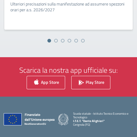
Ulteriori precisazioni sulla manifestazione ad assumere spezzoni
orari per a.s. 2026/2027
Scarica la nostra app ufficiale su:
App Store
Play Store
Scuola statale - Istituto Tecnico Economico e
Tecnologico
I.T.E.T. "Dante Alighieri"
Cerignola (FG)
— Visita la pagina iniziale della scuola