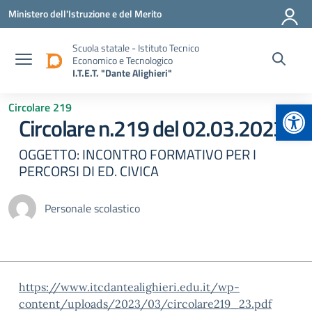
Vai ai contenuti
Vai al menu di navigazione
Vai al footer
Ministero dell'Istruzione e del Merito
Scuola statale - Istituto Tecnico
Economico e Tecnologico
I.T.E.T. "Dante Alighieri"
Apr
Circolare 219
Circolare n.219 del 02.03.2023
OGGETTO: INCONTRO FORMATIVO PER I
PERCORSI DI ED. CIVICA
Personale scolastico
https://www.itcdantealighieri.edu.it/wp-
content/uploads/2023/03/circolare219_23.pdf