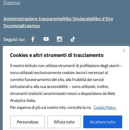
Erasmus
Amministrazione trasparente
Albo Sindacale
Albo d’Oro
Sicurezza
Erasmus
Seguici su:
Cookies e altri strumenti di tracciamento
Indirizzo:
Via G. Gentile 4, 71042 Cerignola (FG)
Centralino:
Il nostro Istituto non utilizza strumenti di profilazione degli utenti -
0885.426034
Email:
FGTD02000P@istruzione.it
Posta elettronica certificata (PEC):
fgtd02000p@pec.istruzione.it
sono utilizzati esclusivamente cookies tecnici necessari al
corretto funzionamento del sito, alla fruibilità dei servizi
Codice fiscale: 81002930717
istituzionali e alla sua accessibilità – sono utilizzati, inoltre,
Codice meccanografico:
FGTD02000P
strumenti statistici anonimizzati messi a disposizione da Web
Codice unico di fatturazione (CUF): UFUN7Y
Analytics Italia.
Per saperne di più sul nostro sito, consulta la ns.
Cookie Policy.
Hosting & Powered by 3D Solution S.r.l.
Personalizza
Rifiuta tutto
Accettare tutto
Concept & Design by Designers Italia