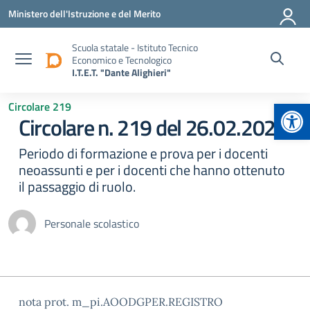
Vai ai contenuti
Vai al menu di navigazione
Vai al footer
Ministero dell'Istruzione e del Merito
Scuola statale - Istituto Tecnico
Economico e Tecnologico
I.T.E.T. "Dante Alighieri"
Apr
Circolare 219
Circolare n. 219 del 26.02.2025
Periodo di formazione e prova per i docenti
neoassunti e per i docenti che hanno ottenuto
il passaggio di ruolo.
Personale scolastico
nota prot. m_pi.AOODGPER.REGISTRO