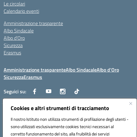
Le circolari
Calendario eventi
Amministrazione trasparente
Albo Sindacale
Albo d’Oro
Sicurezza
Erasmus
Amministrazione trasparente
Albo Sindacale
Albo d’Oro
Sicurezza
Erasmus
Seguici su:
Cookies e altri strumenti di tracciamento
Indirizzo:
Via G. Gentile 4, 71042 Cerignola (FG)
Centralino:
Il nostro Istituto non utilizza strumenti di profilazione degli utenti -
0885.426034
Email:
FGTD02000P@istruzione.it
Posta elettronica certificata (PEC):
fgtd02000p@pec.istruzione.it
sono utilizzati esclusivamente cookies tecnici necessari al
corretto funzionamento del sito, alla fruibilità dei servizi
Codice fiscale: 81002930717