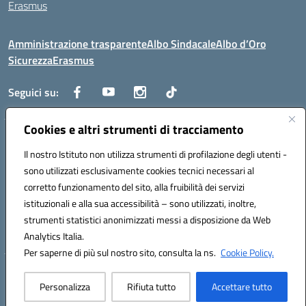
Erasmus
Amministrazione trasparente
Albo Sindacale
Albo d’Oro
Sicurezza
Erasmus
Seguici su:
Cookies e altri strumenti di tracciamento
Indirizzo:
Via G. Gentile 4, 71042 Cerignola (FG)
Centralino:
Il nostro Istituto non utilizza strumenti di profilazione degli utenti -
0885.426034
Email:
FGTD02000P@istruzione.it
Posta elettronica certificata (PEC):
fgtd02000p@pec.istruzione.it
sono utilizzati esclusivamente cookies tecnici necessari al
corretto funzionamento del sito, alla fruibilità dei servizi
Codice fiscale: 81002930717
istituzionali e alla sua accessibilità – sono utilizzati, inoltre,
Codice meccanografico:
FGTD02000P
strumenti statistici anonimizzati messi a disposizione da Web
Codice unico di fatturazione (CUF): UFUN7Y
Analytics Italia.
Per saperne di più sul nostro sito, consulta la ns.
Cookie Policy.
Hosting & Powered by 3D Solution S.r.l.
Personalizza
Rifiuta tutto
Accettare tutto
Concept & Design by Designers Italia