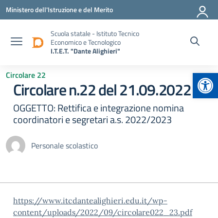
Vai ai contenuti
Vai al menu di navigazione
Vai al footer
Ministero dell'Istruzione e del Merito
Scuola statale - Istituto Tecnico
Economico e Tecnologico
I.T.E.T. "Dante Alighieri"
Apr
Circolare 22
Circolare n.22 del 21.09.2022
OGGETTO: Rettifica e integrazione nomina
coordinatori e segretari a.s. 2022/2023
Personale scolastico
https://www.itcdantealighieri.edu.it/wp-
content/uploads/2022/09/circolare022_23.pdf