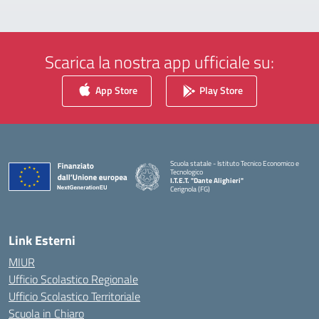
Scarica la nostra app ufficiale su:
App Store
Play Store
Scuola statale - Istituto Tecnico Economico e
Tecnologico
I.T.E.T. "Dante Alighieri"
Cerignola (FG)
— Visita la pagina iniziale della scuola
Link Esterni
MIUR
Ufficio Scolastico Regionale
Ufficio Scolastico Territoriale
Scuola in Chiaro