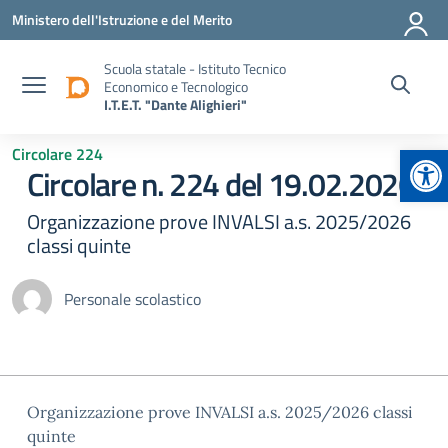
Vai ai contenuti
Vai al menu di navigazione
Vai al footer
Ministero dell'Istruzione e del Merito
Scuola statale - Istituto Tecnico
Economico e Tecnologico
I.T.E.T. "Dante Alighieri"
Apr
Circolare 224
Circolare n. 224 del 19.02.2026
Organizzazione prove INVALSI a.s. 2025/2026
classi quinte
Personale scolastico
Organizzazione prove INVALSI a.s. 2025/2026 classi
quinte