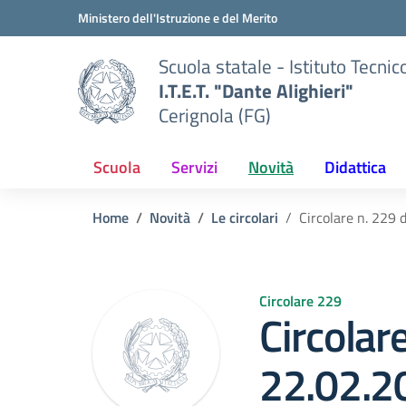
Vai ai contenuti
Vai al menu di navigazione
Vai al footer
Ministero dell'Istruzione e del Merito
Scuola statale - Istituto Tecnic
I.T.E.T. "Dante Alighieri"
Cerignola (FG)
Scuola
Servizi
Novità
Didattica
Home
Novità
Le circolari
Circolare n. 229 
Circolare 229
Circolar
22.02.2