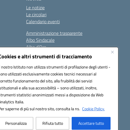
Le notizie
Le circolari
Calendario eventi
Amministrazione trasparente
Albo Sindacale
Albo d’Oro
Sicurezza
Cookies e altri strumenti di tracciamento
Erasmus
Il nostro Istituto non utilizza strumenti di profilazione degli utenti -
sono utilizzati esclusivamente cookies tecnici necessari al
Seguici su:
corretto funzionamento del sito, alla fruibilità dei servizi
istituzionali e alla sua accessibilità – sono utilizzati, inoltre,
strumenti statistici anonimizzati messi a disposizione da Web
Analytics Italia.
02000p@pec.istruzione.it
Per saperne di più sul nostro sito, consulta la ns.
Cookie Policy.
Personalizza
Rifiuta tutto
Accettare tutto