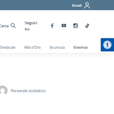
Accedi
Seguici
Cerca
su:
Apr
 Sindacale
Albo d’Oro
Sicurezza
Erasmus
Personale scolastico