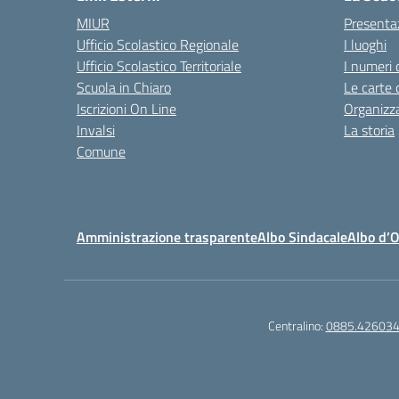
MIUR
Presenta
Ufficio Scolastico Regionale
I luoghi
Ufficio Scolastico Territoriale
I numeri 
Scuola in Chiaro
Le carte 
Iscrizioni On Line
Organizz
Invalsi
La storia
Comune
Amministrazione trasparente
Albo Sindacale
Albo d’
Centralino:
0885.42603