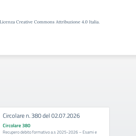
o Licenza Creative Commons Attribuzione 4.0 Italia.
Circolare n. 380 del 02.07.2026
Circ
corr
Circolare 380
Recupero debito formativo a.s 2025-2026 – Esami e
Circo