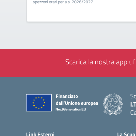
a
spezzoni orari per a.s. 2026/2027
Scarica la nostra app uff
Sc
I.
Ce
— 
Link Esterni
La Scuo