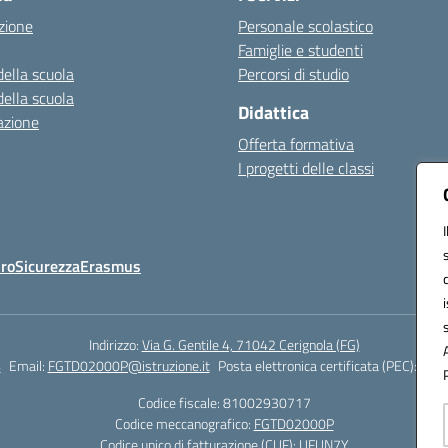
zione
Personale scolastico
Famiglie e studenti
della scuola
Percorsi di studio
della scuola
Didattica
azione
Offerta formativa
I progetti delle classi
Oro
Sicurezza
Erasmus
Indirizzo:
Via G. Gentile 4, 71042 Cerignola (FG)
4
Email:
FGTD02000P@istruzione.it
Posta elettronica certificata (PEC):
fgtd
Codice fiscale: 81002930717
Codice meccanografico:
FGTD02000P
Codice unico di fatturazione (CUF): UFUN7Y