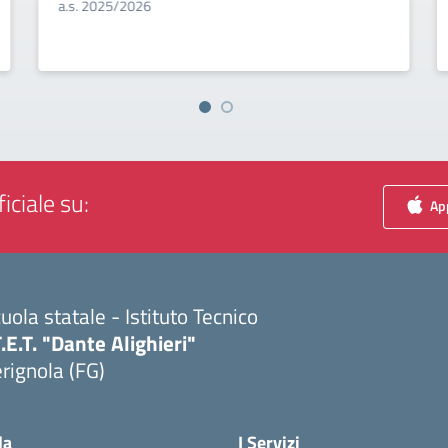
a.s. 2025/2026
iciale su:
App
uola statale - Istituto Tecnico
T.E.T. "Dante Alighieri"
rignola (FG)
Visita la pagina iniziale della scuola
la
I Servizi