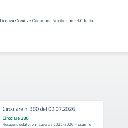
o Licenza Creative Commons Attribuzione 4.0 Italia.
Circolare n. 380 del 02.07.2026
Circ
corr
Circolare 380
Recupero debito formativo a.s 2025-2026 – Esami e
Circo