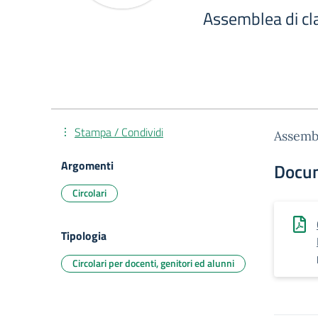
Assemblea di cla
Stampa / Condividi
Assembl
Argomenti
Docu
Circolari
Tipologia
Circolari per docenti, genitori ed alunni