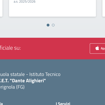
a.s. 2025/2026
iciale su:
App
uola statale - Istituto Tecnico
T.E.T. "Dante Alighieri"
rignola (FG)
Visita la pagina iniziale della scuola
la
I Servizi