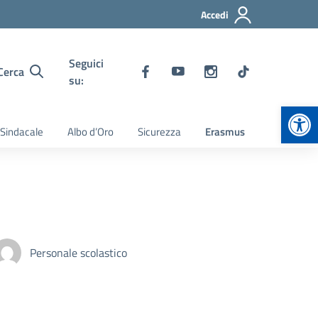
Accedi
Seguici
Cerca
su:
Apr
 Sindacale
Albo d’Oro
Sicurezza
Erasmus
Personale scolastico