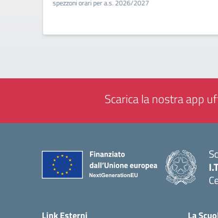
a
spezzoni orari per a.s. 2026/2027
Scarica la nostra app uff
Sc
I.
Ce
— 
Link Esterni
La Scuo