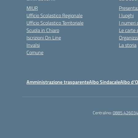
MIUR
Presenta
Ufficio Scolastico Regionale
I luoghi
Ufficio Scolastico Territoriale
I numeri 
Scuola in Chiaro
Le carte 
Iscrizioni On Line
Organizz
Invalsi
La storia
Comune
Amministrazione trasparente
Albo Sindacale
Albo d’
Centralino:
0885.42603