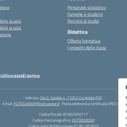
zione
Personale scolastico
Famiglie e studenti
della scuola
Percorsi di studio
della scuola
Didattica
azione
Offerta formativa
I progetti delle classi
Oro
Sicurezza
Erasmus
Indirizzo:
Via G. Gentile 4, 71042 Cerignola (FG)
4
Email:
FGTD02000P@istruzione.it
Posta elettronica certificata (PEC):
fgtd
Codice fiscale: 81002930717
Codice meccanografico:
FGTD02000P
Codice unico di fatturazione (CUF): UFUN7Y