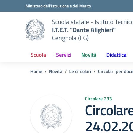
Vai ai contenuti
Vai al menu di navigazione
Vai al footer
Ministero dell'Istruzione e del Merito
Scuola statale - Istituto Tecnic
I.T.E.T. "Dante Alighieri"
Cerignola (FG)
Scuola
Servizi
Novità
Didattica
Home
Novità
Le circolari
Circolari per doce
Circolare 233
Circolar
24.02.2