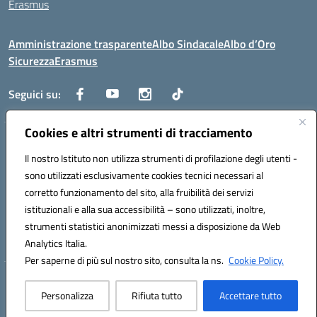
Erasmus
Amministrazione trasparente
Albo Sindacale
Albo d’Oro
Sicurezza
Erasmus
Seguici su:
Cookies e altri strumenti di tracciamento
Indirizzo:
Via G. Gentile 4, 71042 Cerignola (FG)
Centralino:
Il nostro Istituto non utilizza strumenti di profilazione degli utenti -
0885.426034
Email:
FGTD02000P@istruzione.it
Posta elettronica certificata (PEC):
fgtd02000p@pec.istruzione.it
sono utilizzati esclusivamente cookies tecnici necessari al
corretto funzionamento del sito, alla fruibilità dei servizi
Codice fiscale: 81002930717
istituzionali e alla sua accessibilità – sono utilizzati, inoltre,
Codice meccanografico:
FGTD02000P
strumenti statistici anonimizzati messi a disposizione da Web
Codice unico di fatturazione (CUF): UFUN7Y
Analytics Italia.
Per saperne di più sul nostro sito, consulta la ns.
Cookie Policy.
Hosting & Powered by 3D Solution S.r.l.
Personalizza
Rifiuta tutto
Accettare tutto
Concept & Design by Designers Italia