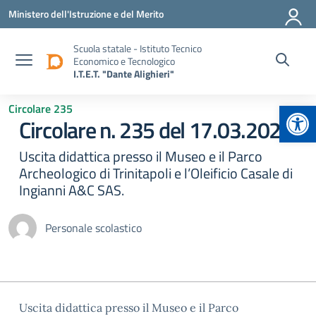
Vai ai contenuti
Vai al menu di navigazione
Vai al footer
Ministero dell'Istruzione e del Merito
Scuola statale - Istituto Tecnico
Economico e Tecnologico
I.T.E.T. "Dante Alighieri"
Apr
Circolare 235
Circolare n. 235 del 17.03.2025
Uscita didattica presso il Museo e il Parco
Archeologico di Trinitapoli e l’Oleificio Casale di
Ingianni A&C SAS.
Personale scolastico
Uscita didattica presso il Museo e il Parco