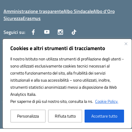
Amministrazione trasparente
Albo Sindacale
Albo d’Oro
Sicurezza
Erasmus
Seguici su:
Cookies e altri strumenti di tracciamento
Indirizzo:
Via G. Gentile 4, 71042 Cerignola (FG)
Centralino:
Il nostro Istituto non utilizza strumenti di profilazione degli utenti -
0885.426034
Email:
FGTD02000P@istruzione.it
Posta elettronica certificata (PEC):
fgtd02000p@pec.istruzione.it
sono utilizzati esclusivamente cookies tecnici necessari al
corretto funzionamento del sito, alla fruibilità dei servizi
Codice fiscale: 81002930717
istituzionali e alla sua accessibilità – sono utilizzati, inoltre,
Codice meccanografico:
FGTD02000P
strumenti statistici anonimizzati messi a disposizione da Web
Codice unico di fatturazione (CUF): UFUN7Y
Analytics Italia.
Per saperne di più sul nostro sito, consulta la ns.
Cookie Policy.
Hosting & Powered by 3D Solution S.r.l.
Personalizza
Rifiuta tutto
Accettare tutto
Concept & Design by Designers Italia