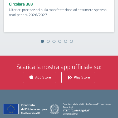
Circolare 383
Ulteriori precisazioni sulla manifestazione ad assumere spezzoni
orari per a.s. 2026/2027
Scarica la nostra app ufficiale su:
App Store
Play Store
Scuola statale - Istituto Tecnico Economico e
Tecnologico
I.T.E.T. "Dante Alighieri"
Cerignola (FG)
— Visita la pagina iniziale della scuola