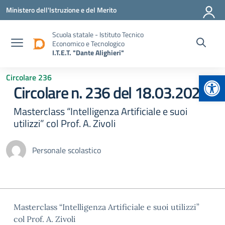
Vai ai contenuti
Vai al menu di navigazione
Vai al footer
Ministero dell'Istruzione e del Merito
Scuola statale - Istituto Tecnico
Economico e Tecnologico
I.T.E.T. "Dante Alighieri"
Apr
Circolare 236
Circolare n. 236 del 18.03.2025
Masterclass “Intelligenza Artificiale e suoi
utilizzi” col Prof. A. Zivoli
Personale scolastico
Masterclass “Intelligenza Artificiale e suoi utilizzi”
col Prof. A. Zivoli