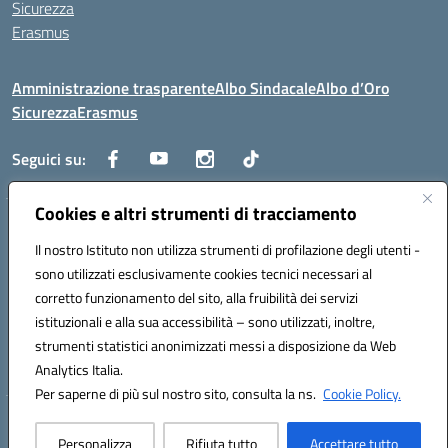
Sicurezza
Erasmus
Amministrazione trasparente
Albo Sindacale
Albo d’Oro
Sicurezza
Erasmus
Seguici su:
Cookies e altri strumenti di tracciamento
Indirizzo:
Via G. Gentile 4, 71042 Cerignola (FG)
Centralino:
Il nostro Istituto non utilizza strumenti di profilazione degli utenti -
0885.426034
Email:
FGTD02000P@istruzione.it
Posta elettronica certificata (PEC):
fgtd02000p@pec.istruzione.it
sono utilizzati esclusivamente cookies tecnici necessari al
corretto funzionamento del sito, alla fruibilità dei servizi
Codice fiscale: 81002930717
istituzionali e alla sua accessibilità – sono utilizzati, inoltre,
Codice meccanografico:
FGTD02000P
strumenti statistici anonimizzati messi a disposizione da Web
Codice unico di fatturazione (CUF): UFUN7Y
Analytics Italia.
Per saperne di più sul nostro sito, consulta la ns.
Cookie Policy.
Hosting & Powered by 3D Solution S.r.l.
Personalizza
Rifiuta tutto
Accettare tutto