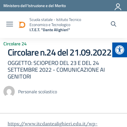
Vai ai contenuti
Vai al menu di navigazione
Vai al footer
Ministero dell'Istruzione e del Merito
Scuola statale - Istituto Tecnico
Economico e Tecnologico
I.T.E.T. "Dante Alighieri"
Apr
Circolare 24
Circolare n.24 del 21.09.2022
OGGETTO: SCIOPERO DEL 23 E DEL 24
SETTEMBRE 2022 - COMUNICAZIONE AI
GENITORI
Personale scolastico
https://www.itcdantealighieri.edu.it/wp-