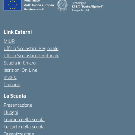
Tecnologico
I.T.E.T. "Dante Alighieri"
Cerignola (FG)
— Visita la pagina iniziale della scuola
Link Esterni
MIUR
Ufficio Scolastico Regionale
Ufficio Scolastico Territoriale
Scuola in Chiaro
Iscrizioni On Line
Invalsi
Comune
La Scuola
Presentazione
I luoghi
I numeri della scuola
Le carte della scuola
Organizzazione