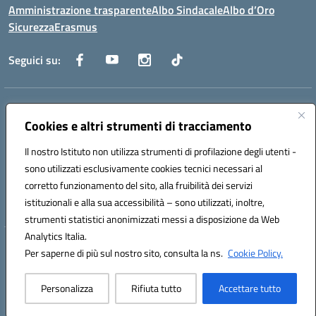
Amministrazione trasparente
Albo Sindacale
Albo d’Oro
Sicurezza
Erasmus
Seguici su:
Indirizzo:
Via G. Gentile 4, 71042 Cerignola (FG)
Centralino:
Cookies e altri strumenti di tracciamento
0885.426034
Email:
FGTD02000P@istruzione.it
Posta elettronica certificata (PEC):
fgtd02000p@pec.istruzione.it
Il nostro Istituto non utilizza strumenti di profilazione degli utenti -
Codice fiscale: 81002930717
sono utilizzati esclusivamente cookies tecnici necessari al
Codice meccanografico:
FGTD02000P
corretto funzionamento del sito, alla fruibilità dei servizi
Codice unico di fatturazione (CUF): UFUN7Y
istituzionali e alla sua accessibilità – sono utilizzati, inoltre,
strumenti statistici anonimizzati messi a disposizione da Web
Analytics Italia.
Hosting & Powered by 3D Solution S.r.l.
Per saperne di più sul nostro sito, consulta la ns.
Cookie Policy.
Concept & Design by Designers Italia
Personalizza
Rifiuta tutto
Accettare tutto