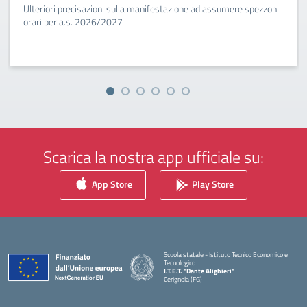
Ulteriori precisazioni sulla manifestazione ad assumere spezzoni
orari per a.s. 2026/2027
Scarica la nostra app ufficiale su:
App Store
Play Store
Scuola statale - Istituto Tecnico Economico e
Tecnologico
I.T.E.T. "Dante Alighieri"
Cerignola (FG)
— Visita la pagina iniziale della scuola